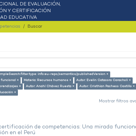
mpetencias
Buscar
impleSearch.filter.type: info:eu-repo/semantics/publishedVersion ×
 funcional ×
Materia: Recursos humanos ×
Autor: Evelin Catacora Caracholi ×
prendizajes ×
Autor: Anahí Chávez Ruesta ×
Autor: Cristhian Pacheco Castillo ×
ducación ×
Mostrar filtros a
 certificación de competencias: Una mirada funcion
ón en el Perú