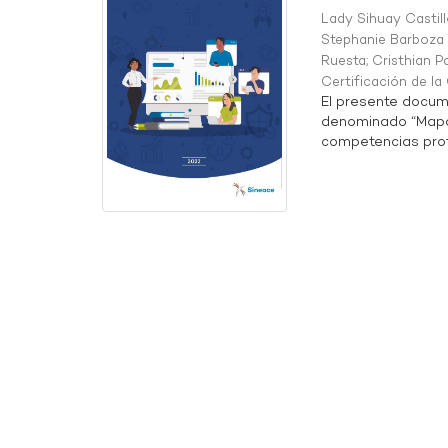
Lady Sihuay Castill
Stephanie Barboza 
Ruesta
;
Cristhian P
Certificación de l
El presente docum
denominado “Mapa 
competencias profe