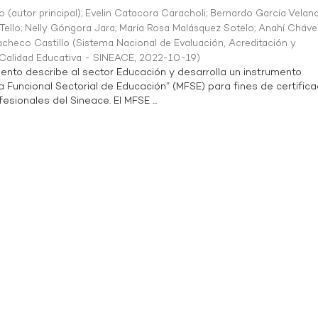
o (autor principal)
;
Evelin Catacora Caracholi
;
Bernardo García Velan
Tello
;
Nelly Góngora Jara
;
María Rosa Malásquez Sotelo
;
Anahí Cháve
acheco Castillo
(
Sistema Nacional de Evaluación, Acreditación y
a Calidad Educativa - SINEACE
,
2022-10-19
)
ento describe al sector Educación y desarrolla un instrumento
Funcional Sectorial de Educación” (MFSE) para fines de certifica
sionales del Sineace. El MFSE ...