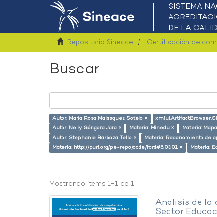
Repositorio Sineace
Certificación de co
Buscar
Autor: María Rosa Malásquez Sotelo ×
xmlui.ArtifactBrowser.S
Autor: Nelly Góngora Jara ×
Materia: Minedu ×
Materia: Mapa
Autor: Stephanie Barboza Tello ×
Materia: Reconomiento de a
Materia: http://purl.org/pe-repo/ocde/ford#5.03.01 ×
Materia: E
Mostrando ítems 1-1 de 1
Análisis de la
Sector Educaci