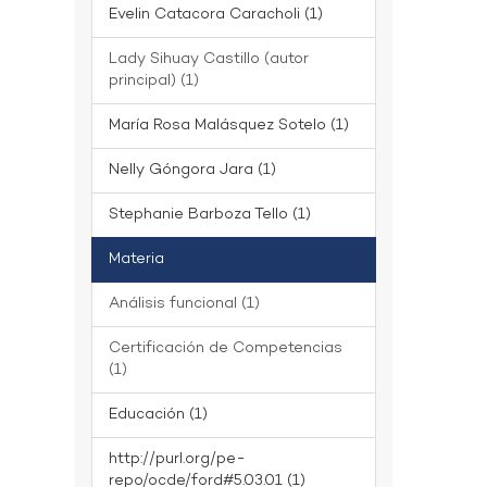
Evelin Catacora Caracholi (1)
Lady Sihuay Castillo (autor
principal) (1)
María Rosa Malásquez Sotelo (1)
Nelly Góngora Jara (1)
Stephanie Barboza Tello (1)
Materia
Análisis funcional (1)
Certificación de Competencias
(1)
Educación (1)
http://purl.org/pe-
repo/ocde/ford#5.03.01 (1)