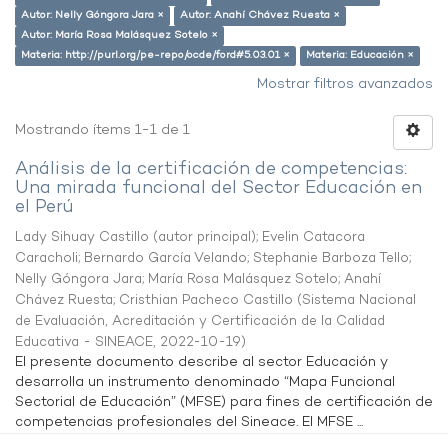
Autor: Nelly Góngora Jara ×
Autor: Anahí Chávez Ruesta ×
Autor: María Rosa Malásquez Sotelo ×
Materia: http://purl.org/pe-repo/ocde/ford#5.03.01 ×
Materia: Educación ×
Mostrar filtros avanzados
Mostrando ítems 1-1 de 1
Análisis de la certificación de competencias:
Una mirada funcional del Sector Educación en
el Perú
Lady Sihuay Castillo (autor principal)
;
Evelin Catacora
Caracholi
;
Bernardo García Velando
;
Stephanie Barboza Tello
;
Nelly Góngora Jara
;
María Rosa Malásquez Sotelo
;
Anahí
Chávez Ruesta
;
Cristhian Pacheco Castillo
(
Sistema Nacional
de Evaluación, Acreditación y Certificación de la Calidad
Educativa - SINEACE
,
2022-10-19
)
El presente documento describe al sector Educación y
desarrolla un instrumento denominado “Mapa Funcional
Sectorial de Educación” (MFSE) para fines de certificación de
competencias profesionales del Sineace. El MFSE ...