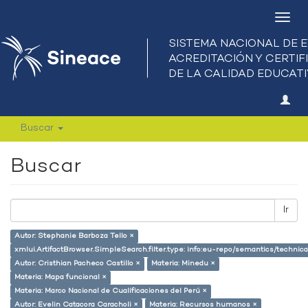
Camb
nave
Buscar
Buscar
Ir
Autor: Stephanie Barboza Tello ×
xmlui.ArtifactBrowser.SimpleSearch.filter.type: info:eu-repo/semantics/techni
Autor: Cristhian Pacheco Castillo ×
Materia: Minedu ×
Materia: Mapa funcional ×
Materia: Marco Nacional de Cualificaciones del Perú ×
Autor: Evelin Catacora Caracholi ×
Materia: Recursos humanos ×