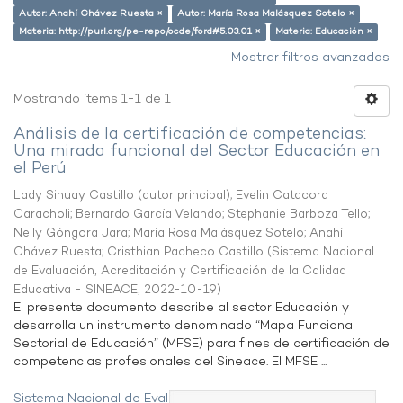
Autor: Anahí Chávez Ruesta ×
Autor: María Rosa Malásquez Sotelo ×
Materia: http://purl.org/pe-repo/ocde/ford#5.03.01 ×
Materia: Educación ×
Mostrar filtros avanzados
Mostrando ítems 1-1 de 1
Análisis de la certificación de competencias:
Una mirada funcional del Sector Educación en
el Perú
Lady Sihuay Castillo (autor principal)
;
Evelin Catacora
Caracholi
;
Bernardo García Velando
;
Stephanie Barboza Tello
;
Nelly Góngora Jara
;
María Rosa Malásquez Sotelo
;
Anahí
Chávez Ruesta
;
Cristhian Pacheco Castillo
(
Sistema Nacional
de Evaluación, Acreditación y Certificación de la Calidad
Educativa - SINEACE
,
2022-10-19
)
El presente documento describe al sector Educación y
desarrolla un instrumento denominado “Mapa Funcional
Sectorial de Educación” (MFSE) para fines de certificación de
competencias profesionales del Sineace. El MFSE ...
Sistema Nacional de Evaluación,