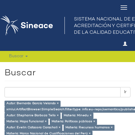
Camb
nave
Buscar
Buscar
Ir
Autor: Bernardo García Velando ×
xmlui.ArtifactBrowser.SimpleSearch.filter.type: info:eu-repo/semantics/publish
Autor: Stephanie Barboza Tello ×
Materia: Minedu ×
Materia: Mapa funcional ×
Materia: Políticas públicas ×
Autor: Evelin Catacora Caracholi ×
Materia: Recursos humanos ×
Materia: Marco Nacional de Cualificaciones del Perú ×