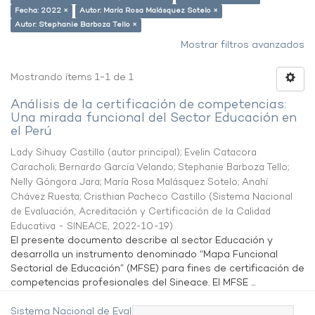
Fecha: 2022 ×
Autor: María Rosa Malásquez Sotelo ×
Autor: Stephanie Barboza Tello ×
Mostrar filtros avanzados
Mostrando ítems 1-1 de 1
Análisis de la certificación de competencias:
Una mirada funcional del Sector Educación en
el Perú
Lady Sihuay Castillo (autor principal)
;
Evelin Catacora
Caracholi
;
Bernardo García Velando
;
Stephanie Barboza Tello
;
Nelly Góngora Jara
;
María Rosa Malásquez Sotelo
;
Anahí
Chávez Ruesta
;
Cristhian Pacheco Castillo
(
Sistema Nacional
de Evaluación, Acreditación y Certificación de la Calidad
Educativa - SINEACE
,
2022-10-19
)
El presente documento describe al sector Educación y
desarrolla un instrumento denominado “Mapa Funcional
Sectorial de Educación” (MFSE) para fines de certificación de
competencias profesionales del Sineace. El MFSE ...
Sistema Nacional de Evaluación,