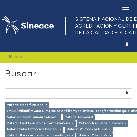
Camb
nave
Buscar
Buscar
Ir
Materia: Mapa funcional ×
xmlui.ArtifactBrowser.SimpleSearch.filter.type: info:eu-repo/semantics/publish
Autor: Bernardo García Velando ×
Materia: Minedu ×
Materia: Certificación de Competencias ×
Materia: Recursos humanos ×
Autor: Evelin Catacora Caracholi ×
Materia: Políticas públicas ×
Materia: Reconomiento de aprendizajes ×
Materia: Educación ×