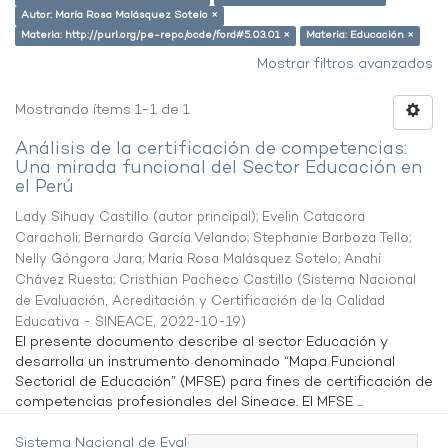
Autor: María Rosa Malásquez Sotelo ×
Materia: http://purl.org/pe-repo/ocde/ford#5.03.01 ×
Materia: Educación ×
Mostrar filtros avanzados
Mostrando ítems 1-1 de 1
Análisis de la certificación de competencias:
Una mirada funcional del Sector Educación en
el Perú
Lady Sihuay Castillo (autor principal)
;
Evelin Catacora
Caracholi
;
Bernardo García Velando
;
Stephanie Barboza Tello
;
Nelly Góngora Jara
;
María Rosa Malásquez Sotelo
;
Anahí
Chávez Ruesta
;
Cristhian Pacheco Castillo
(
Sistema Nacional
de Evaluación, Acreditación y Certificación de la Calidad
Educativa - SINEACE
,
2022-10-19
)
El presente documento describe al sector Educación y
desarrolla un instrumento denominado “Mapa Funcional
Sectorial de Educación” (MFSE) para fines de certificación de
competencias profesionales del Sineace. El MFSE ...
Sistema Nacional de Evaluación,