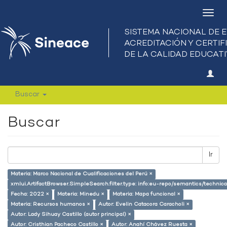
Camb
nave
Buscar
Buscar
Ir
Materia: Marco Nacional de Cualificaciones del Perú ×
xmlui.ArtifactBrowser.SimpleSearch.filter.type: info:eu-repo/semantics/techni
Fecha: 2022 ×
Materia: Minedu ×
Materia: Mapa funcional ×
Materia: Recursos humanos ×
Autor: Evelin Catacora Caracholi ×
Autor: Lady Sihuay Castillo (autor principal) ×
Autor: Cristhian Pacheco Castillo ×
Autor: Anahí Chávez Ruesta ×