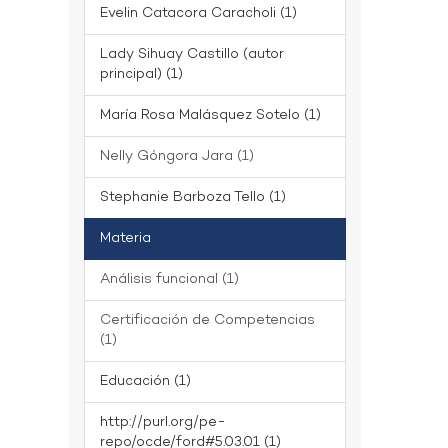
Evelin Catacora Caracholi (1)
Lady Sihuay Castillo (autor
principal) (1)
María Rosa Malásquez Sotelo (1)
Nelly Góngora Jara (1)
Stephanie Barboza Tello (1)
Materia
Análisis funcional (1)
Certificación de Competencias
(1)
Educación (1)
http://purl.org/pe-
repo/ocde/ford#5.03.01 (1)