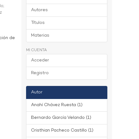
do
;
Autores
z
Títulos
Materias
ción de
MI CUENTA
Acceder
Registro
Autor
Anahí Chávez Ruesta (1)
Bernardo García Velando (1)
Cristhian Pacheco Castillo (1)