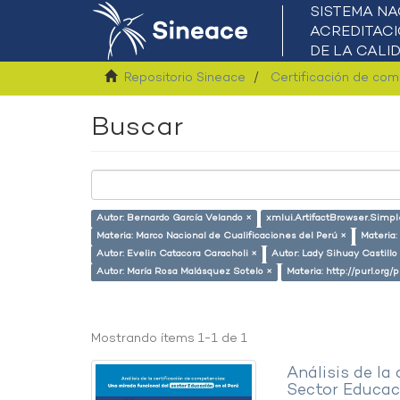
Repositorio Sineace
Certificación de co
Buscar
Autor: Bernardo García Velando ×
xmlui.ArtifactBrowser.Simpl
Materia: Marco Nacional de Cualificaciones del Perú ×
Materia:
Autor: Evelin Catacora Caracholi ×
Autor: Lady Sihuay Castillo 
Autor: María Rosa Malásquez Sotelo ×
Materia: http://purl.org
Mostrando ítems 1-1 de 1
Análisis de la
Sector Educaci