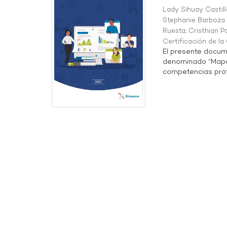
Lady Sihuay Castill
Stephanie Barboza 
Ruesta
;
Cristhian P
Certificación de l
El presente docum
denominado “Mapa 
competencias profe