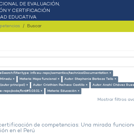
mpetencias
Buscar
eSearch.filter.type: info:eu-repo/semantics/technicalDocumentation ×
 Minedu ×
Materia: Mapa funcional ×
Autor: Stephanie Barboza Tello ×
(autor principal) ×
Autor: Cristhian Pacheco Castillo ×
Autor: Anahí Chávez Rues
/pe-repo/ocde/ford#5.03.01 ×
Materia: Educación ×
Mostrar filtros a
 certificación de competencias: Una mirada funcion
ón en el Perú