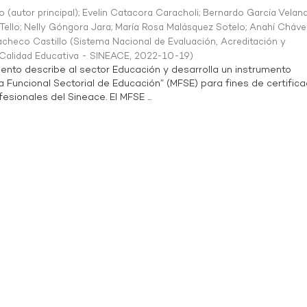
o (autor principal)
;
Evelin Catacora Caracholi
;
Bernardo García Velan
Tello
;
Nelly Góngora Jara
;
María Rosa Malásquez Sotelo
;
Anahí Cháve
acheco Castillo
(
Sistema Nacional de Evaluación, Acreditación y
a Calidad Educativa - SINEACE
,
2022-10-19
)
ento describe al sector Educación y desarrolla un instrumento
Funcional Sectorial de Educación” (MFSE) para fines de certifica
sionales del Sineace. El MFSE ...