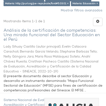
Materia: http://purl.org/pe-repo/ocde/ford#5.03.01 ×
Materia: Educación ×
Mostrar filtros avanzados
Mostrando ítems 1-1 de 1
Análisis de la certificación de competencias:
Una mirada funcional del Sector Educación en
el Perú
Lady Sihuay Castillo (autor principal)
;
Evelin Catacora
Caracholi
;
Bernardo García Velando
;
Stephanie Barboza Tello
;
Nelly Góngora Jara
;
María Rosa Malásquez Sotelo
;
Anahí
Chávez Ruesta
;
Cristhian Pacheco Castillo
(
Sistema Nacional
de Evaluación, Acreditación y Certificación de la Calidad
Educativa - SINEACE
,
2022-10-19
)
El presente documento describe al sector Educación y
desarrolla un instrumento denominado “Mapa Funcional
Sectorial de Educación” (MFSE) para fines de certificación de
competencias profesionales del Sineace. El MFSE ...
Sistema Nacional de Evaluación,
Acreditación y Certificación de la