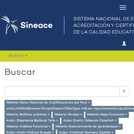
Camb
nave
Buscar
Buscar
Ir
Materia: Marco Nacional de Cualificaciones del Perú ×
xmlui.ArtifactBrowser.SimpleSearch.filter.type: info:eu-repo/semantics/publish
Materia: Políticas públicas ×
Materia: Minedu ×
Materia: Mapa funcional ×
Autor: Stephanie Barboza Tello ×
Autor: Evelin Catacora Caracholi ×
Materia: Análisis funcional ×
Materia: Reconomiento de aprendizajes ×
Autor: Anahí Chávez Ruesta ×
Autor: Cristhian Pacheco Castillo ×