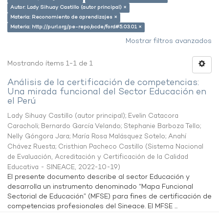
Autor: Lady Sihuay Castillo (autor principal) ×
Materia: Reconomiento de aprendizajes ×
Materia: http://purl.org/pe-repo/ocde/ford#5.03.01 ×
Mostrar filtros avanzados
Mostrando ítems 1-1 de 1
Análisis de la certificación de competencias:
Una mirada funcional del Sector Educación en
el Perú
Lady Sihuay Castillo (autor principal)
;
Evelin Catacora
Caracholi
;
Bernardo García Velando
;
Stephanie Barboza Tello
;
Nelly Góngora Jara
;
María Rosa Malásquez Sotelo
;
Anahí
Chávez Ruesta
;
Cristhian Pacheco Castillo
(
Sistema Nacional
de Evaluación, Acreditación y Certificación de la Calidad
Educativa - SINEACE
,
2022-10-19
)
El presente documento describe al sector Educación y
desarrolla un instrumento denominado “Mapa Funcional
Sectorial de Educación” (MFSE) para fines de certificación de
competencias profesionales del Sineace. El MFSE ...