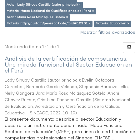
Autor: Lady Sihuay Castillo (autor principal) ×
Materia: Marco Nacional de Cualificaciones del Perú ×
Autor: María Rosa Malásquez Sotelo ×
Materia: http://purl.org/pe-repo/ocde/ford#5.03.01 ×
Materia: Educación ×
Mostrar filtros avanzados
Mostrando ítems 1-1 de 1
Análisis de la certificación de competencias:
Una mirada funcional del Sector Educación en
el Perú
Lady Sihuay Castillo (autor principal)
;
Evelin Catacora
Caracholi
;
Bernardo García Velando
;
Stephanie Barboza Tello
;
Nelly Góngora Jara
;
María Rosa Malásquez Sotelo
;
Anahí
Chávez Ruesta
;
Cristhian Pacheco Castillo
(
Sistema Nacional
de Evaluación, Acreditación y Certificación de la Calidad
Educativa - SINEACE
,
2022-10-19
)
El presente documento describe al sector Educación y
desarrolla un instrumento denominado “Mapa Funcional
Sectorial de Educación” (MFSE) para fines de certificación de
competencias profesionales del Sineace. El MFSE ...