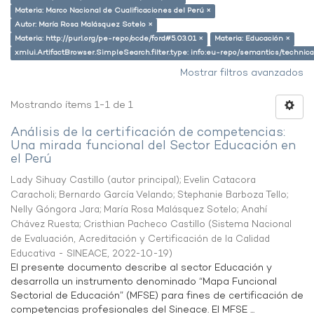
Materia: Marco Nacional de Cualificaciones del Perú ×
Autor: María Rosa Malásquez Sotelo ×
Materia: http://purl.org/pe-repo/ocde/ford#5.03.01 ×
Materia: Educación ×
xmlui.ArtifactBrowser.SimpleSearch.filter.type: info:eu-repo/semantics/techni
Mostrar filtros avanzados
Mostrando ítems 1-1 de 1
Análisis de la certificación de competencias:
Una mirada funcional del Sector Educación en
el Perú
Lady Sihuay Castillo (autor principal)
;
Evelin Catacora
Caracholi
;
Bernardo García Velando
;
Stephanie Barboza Tello
;
Nelly Góngora Jara
;
María Rosa Malásquez Sotelo
;
Anahí
Chávez Ruesta
;
Cristhian Pacheco Castillo
(
Sistema Nacional
de Evaluación, Acreditación y Certificación de la Calidad
Educativa - SINEACE
,
2022-10-19
)
El presente documento describe al sector Educación y
desarrolla un instrumento denominado “Mapa Funcional
Sectorial de Educación” (MFSE) para fines de certificación de
competencias profesionales del Sineace. El MFSE ...