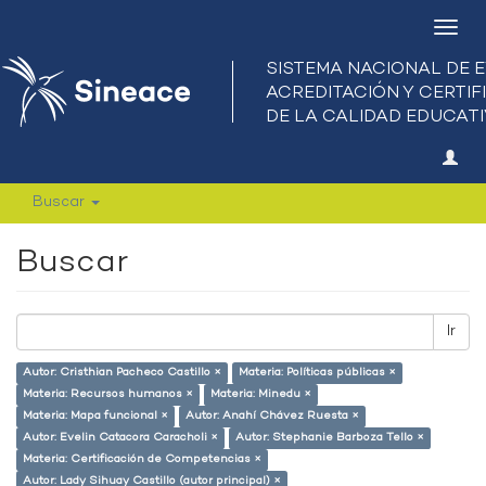
Camb
nave
Buscar
Buscar
Ir
Autor: Cristhian Pacheco Castillo ×
Materia: Políticas públicas ×
Materia: Recursos humanos ×
Materia: Minedu ×
Materia: Mapa funcional ×
Autor: Anahí Chávez Ruesta ×
Autor: Evelin Catacora Caracholi ×
Autor: Stephanie Barboza Tello ×
Materia: Certificación de Competencias ×
Autor: Lady Sihuay Castillo (autor principal) ×