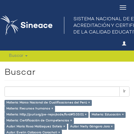
Camb
nave
Buscar
Buscar
Ir
Materia: Marco Nacional de Cualificaciones del Perú ×
Materia: Recursos humanos ×
Materia: http://purl.org/pe-repo/ocde/ford#5.03.01 ×
Materia: Educación ×
Materia: Certificación de Competencias ×
Autor: María Rosa Malásquez Sotelo ×
Autor: Nelly Góngora Jara ×
Autor: Evelin Catacora Caracholi ×