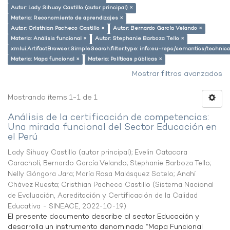
Autor: Lady Sihuay Castillo (autor principal) ×
Materia: Reconomiento de aprendizajes ×
Autor: Cristhian Pacheco Castillo ×
Autor: Bernardo García Velando ×
Materia: Análisis funcional ×
Autor: Stephanie Barboza Tello ×
xmlui.ArtifactBrowser.SimpleSearch.filter.type: info:eu-repo/semantics/techni
Materia: Mapa funcional ×
Materia: Políticas públicas ×
Mostrar filtros avanzados
Mostrando ítems 1-1 de 1
Análisis de la certificación de competencias:
Una mirada funcional del Sector Educación en
el Perú
Lady Sihuay Castillo (autor principal)
;
Evelin Catacora
Caracholi
;
Bernardo García Velando
;
Stephanie Barboza Tello
;
Nelly Góngora Jara
;
María Rosa Malásquez Sotelo
;
Anahí
Chávez Ruesta
;
Cristhian Pacheco Castillo
(
Sistema Nacional
de Evaluación, Acreditación y Certificación de la Calidad
Educativa - SINEACE
,
2022-10-19
)
El presente documento describe al sector Educación y
desarrolla un instrumento denominado “Mapa Funcional