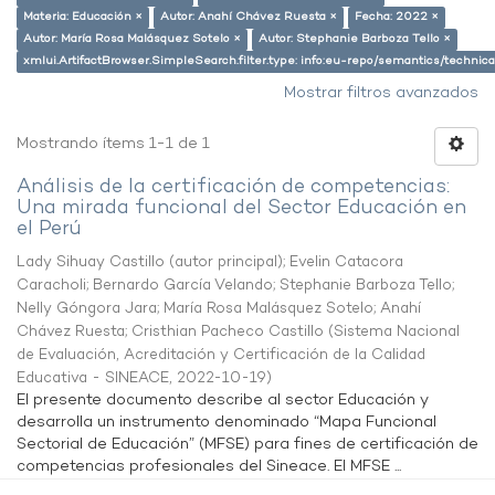
Materia: Educación ×
Autor: Anahí Chávez Ruesta ×
Fecha: 2022 ×
Autor: María Rosa Malásquez Sotelo ×
Autor: Stephanie Barboza Tello ×
xmlui.ArtifactBrowser.SimpleSearch.filter.type: info:eu-repo/semantics/techni
Mostrar filtros avanzados
Mostrando ítems 1-1 de 1
Análisis de la certificación de competencias:
Una mirada funcional del Sector Educación en
el Perú
Lady Sihuay Castillo (autor principal)
;
Evelin Catacora
Caracholi
;
Bernardo García Velando
;
Stephanie Barboza Tello
;
Nelly Góngora Jara
;
María Rosa Malásquez Sotelo
;
Anahí
Chávez Ruesta
;
Cristhian Pacheco Castillo
(
Sistema Nacional
de Evaluación, Acreditación y Certificación de la Calidad
Educativa - SINEACE
,
2022-10-19
)
El presente documento describe al sector Educación y
desarrolla un instrumento denominado “Mapa Funcional
Sectorial de Educación” (MFSE) para fines de certificación de
competencias profesionales del Sineace. El MFSE ...