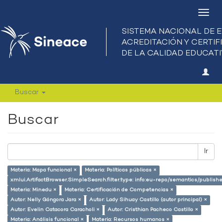
Camb
nave
Buscar
Buscar
Ir
Materia: Mapa funcional ×
Materia: Políticas públicas ×
xmlui.ArtifactBrowser.SimpleSearch.filter.type: info:eu-repo/semantics/publish
Materia: Minedu ×
Materia: Certificación de Competencias ×
Autor: Nelly Góngora Jara ×
Autor: Lady Sihuay Castillo (autor principal) ×
Autor: Evelin Catacora Caracholi ×
Autor: Cristhian Pacheco Castillo ×
Materia: Análisis funcional ×
Materia: Recursos humanos ×