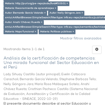
Materia: http://purl.org/pe-repo/ocde/ford#5.03.01 ×
Materia: Reconomiento de aprendizajes ×
Autor: Bernardo García Velando ×
Autor: Nelly Góngora Jara ×
xmlui.ArtifactBrowser.SimpleSearch.filter.type: info:eu-repo/semantics/publish
Autor: Anahí Chávez Ruesta ×
xmlui.ArtifactBrowser.SimpleSearch.filter.type: info:eu-repo/semantics/techni
Materia: Mapa funcional ×
Materia: Políticas públicas ×
Mostrar filtros avanzados
Mostrando ítems 1-1 de 1
Análisis de la certificación de competencias:
Una mirada funcional del Sector Educación en
el Perú
Lady Sihuay Castillo (autor principal)
;
Evelin Catacora
Caracholi
;
Bernardo García Velando
;
Stephanie Barboza Tello
;
Nelly Góngora Jara
;
María Rosa Malásquez Sotelo
;
Anahí
Chávez Ruesta
;
Cristhian Pacheco Castillo
(
Sistema Nacional
de Evaluación, Acreditación y Certificación de la Calidad
Educativa - SINEACE
,
2022-10-19
)
El presente documento describe al sector Educación y