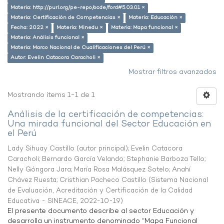
Materia: http://purl.org/pe-repo/ocde/ford#5.03.01 ×
Materia: Certificación de Competencias ×
Materia: Educación ×
Fecha: 2022 ×
Materia: Minedu ×
Materia: Mapa funcional ×
Materia: Análisis funcional ×
Materia: Marco Nacional de Cualificaciones del Perú ×
Autor: Evelin Catacora Caracholi ×
Mostrar filtros avanzados
Mostrando ítems 1-1 de 1
Análisis de la certificación de competencias:
Una mirada funcional del Sector Educación en
el Perú
Lady Sihuay Castillo (autor principal)
;
Evelin Catacora
Caracholi
;
Bernardo García Velando
;
Stephanie Barboza Tello
;
Nelly Góngora Jara
;
María Rosa Malásquez Sotelo
;
Anahí
Chávez Ruesta
;
Cristhian Pacheco Castillo
(
Sistema Nacional
de Evaluación, Acreditación y Certificación de la Calidad
Educativa - SINEACE
,
2022-10-19
)
El presente documento describe al sector Educación y
desarrolla un instrumento denominado “Mapa Funcional