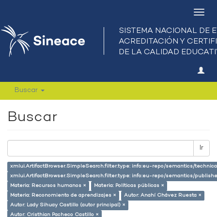
Camb
nave
Buscar
Buscar
Ir
xmlui.ArtifactBrowser.SimpleSearch.filter.type: info:eu-repo/semantics/techni
xmlui.ArtifactBrowser.SimpleSearch.filter.type: info:eu-repo/semantics/publish
Materia: Recursos humanos ×
Materia: Políticas públicas ×
Materia: Reconomiento de aprendizajes ×
Autor: Anahí Chávez Ruesta ×
Autor: Lady Sihuay Castillo (autor principal) ×
Autor: Cristhian Pacheco Castillo ×