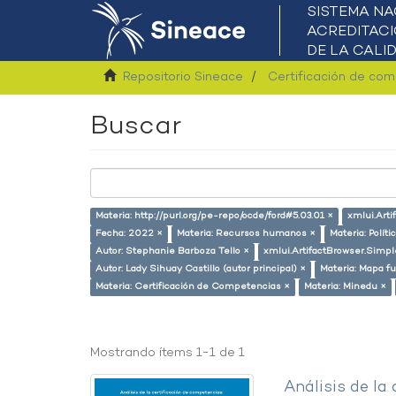
Repositorio Sineace
Certificación de co
Buscar
Materia: http://purl.org/pe-repo/ocde/ford#5.03.01 ×
xmlui.Arti
Fecha: 2022 ×
Materia: Recursos humanos ×
Materia: Políti
Autor: Stephanie Barboza Tello ×
xmlui.ArtifactBrowser.Simpl
Autor: Lady Sihuay Castillo (autor principal) ×
Materia: Mapa fu
Materia: Certificación de Competencias ×
Materia: Minedu ×
Mostrando ítems 1-1 de 1
Análisis de la