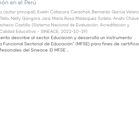
ón en el Perú
o (autor principal)
;
Evelin Catacora Caracholi
;
Bernardo García Velan
Tello
;
Nelly Góngora Jara
;
María Rosa Malásquez Sotelo
;
Anahí Cháve
acheco Castillo
(
Sistema Nacional de Evaluación, Acreditación y
a Calidad Educativa - SINEACE
,
2022-10-19
)
ento describe al sector Educación y desarrolla un instrumento
Funcional Sectorial de Educación” (MFSE) para fines de certifica
sionales del Sineace. El MFSE ...