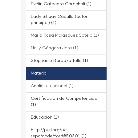
Evelin Catacora Caracholi (1)
Lady Sihuay Castillo (autor
principal) (1)
María Rosa Malásquez Sotelo (1)
Nelly Góngora Jara (1)
Stephanie Barboza Tello (1)
Materia
Análisis funcional (1)
Certificación de Competencias
(1)
Educación (1)
http://purl.org/pe-
repo/ocde/ford#5.03.01 (1)