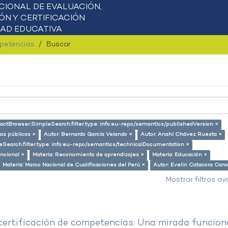
mpetencias
Buscar
factBrowser.SimpleSearch.filter.type: info:eu-repo/semantics/publishedVersion ×
cas públicas ×
Autor: Bernardo García Velando ×
Autor: Anahí Chávez Ruesta ×
eSearch.filter.type: info:eu-repo/semantics/technicalDocumentation ×
ncional ×
Materia: Reconomiento de aprendizajes ×
Materia: Educación ×
Materia: Marco Nacional de Cualificaciones del Perú ×
Autor: Evelin Catacora Cara
Mostrar filtros a
 certificación de competencias: Una mirada funcion