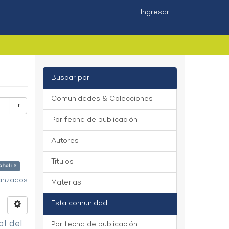
Ingresar
Buscar por
Comunidades & Colecciones
Ir
Por fecha de publicación
Autores
Títulos
choli ×
vanzados
Materias
Esta comunidad
al del
Por fecha de publicación