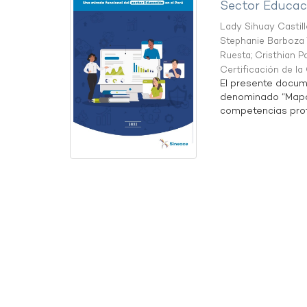
Sector Educaci
Lady Sihuay Castill
Stephanie Barboza 
Ruesta
;
Cristhian P
Certificación de l
El presente docum
denominado “Mapa 
competencias profe