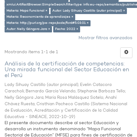
xmlui.ArtifactBrowser.SimpleSearch.filter.type: info:eu-repo/semantics/publish
Materia: Mapa funcional ×
Autor: Lady Sihuay Castillo (autor principal) ×
Materia: Reconomiento de aprendizajes ×
Materia: http://purl.org/pe-repo/ocde/ford#5.03.01 ×
Autor: Nelly Góngora Jara ×
Fecha: 2022 ×
Mostrar filtros avanzados
Mostrando ítems 1-1 de 1
Análisis de la certificación de competencias:
Una mirada funcional del Sector Educación en
el Perú
Lady Sihuay Castillo (autor principal)
;
Evelin Catacora
Caracholi
;
Bernardo García Velando
;
Stephanie Barboza Tello
;
Nelly Góngora Jara
;
María Rosa Malásquez Sotelo
;
Anahí
Chávez Ruesta
;
Cristhian Pacheco Castillo
(
Sistema Nacional
de Evaluación, Acreditación y Certificación de la Calidad
Educativa - SINEACE
,
2022-10-19
)
El presente documento describe al sector Educación y
desarrolla un instrumento denominado “Mapa Funcional
Sectorial de Educación” (MFSE) para fines de certificación de