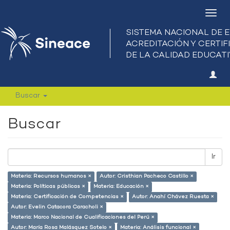
Camb
nave
Buscar
Buscar
Ir
Materia: Recursos humanos ×
Autor: Cristhian Pacheco Castillo ×
Materia: Políticas públicas ×
Materia: Educación ×
Materia: Certificación de Competencias ×
Autor: Anahí Chávez Ruesta ×
Autor: Evelin Catacora Caracholi ×
Materia: Marco Nacional de Cualificaciones del Perú ×
Autor: María Rosa Malásquez Sotelo ×
Materia: Análisis funcional ×