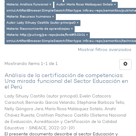
Materia: Análisis funcional ×
Autor: María Rosa Malásquez Sotelo ×
xmlui.ArtifactBrowser.SimpleSearch.filter.type: info:eu-repo/semantics/publish
Materia: Recursos humanos ×
Autor: Lady Sihuay Castillo (autor principal) ×
Materia: Reconomiento de aprendizajes ×
Materia: http://purl.org/pe-repo/ocde/ford#5.03.01 ×
xmlui.ArtifactBrowser.SimpleSearch.filter.type: info:eu-repo/semantics/techni
Mostrar filtros avanzados
Mostrando ítems 1-1 de 1
Análisis de la certificación de competencias:
Una mirada funcional del Sector Educación en
el Perú
Lady Sihuay Castillo (autor principal)
;
Evelin Catacora
Caracholi
;
Bernardo García Velando
;
Stephanie Barboza Tello
;
Nelly Góngora Jara
;
María Rosa Malásquez Sotelo
;
Anahí
Chávez Ruesta
;
Cristhian Pacheco Castillo
(
Sistema Nacional
de Evaluación, Acreditación y Certificación de la Calidad
Educativa - SINEACE
,
2022-10-19
)
El presente documento describe al sector Educación y