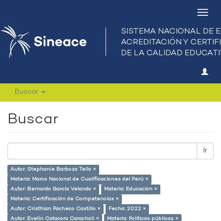
Camb
nave
Buscar
Buscar
Ir
Autor: Stephanie Barboza Tello ×
Materia: Marco Nacional de Cualificaciones del Perú ×
Autor: Bernardo García Velando ×
Materia: Educación ×
Materia: Certificación de Competencias ×
Autor: Cristhian Pacheco Castillo ×
Fecha: 2022 ×
Autor: Evelin Catacora Caracholi ×
Materia: Políticas públicas ×