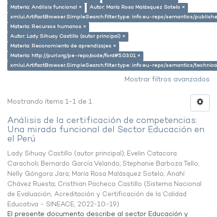
Materia: Análisis funcional ×
Autor: María Rosa Malásquez Sotelo ×
xmlui.ArtifactBrowser.SimpleSearch.filter.type: info:eu-repo/semantics/publish
Materia: Recursos humanos ×
Autor: Lady Sihuay Castillo (autor principal) ×
Materia: Reconomiento de aprendizajes ×
Materia: http://purl.org/pe-repo/ocde/ford#5.03.01 ×
xmlui.ArtifactBrowser.SimpleSearch.filter.type: info:eu-repo/semantics/techni
Mostrar filtros avanzados
Mostrando ítems 1-1 de 1
Análisis de la certificación de competencias:
Una mirada funcional del Sector Educación en
el Perú
Lady Sihuay Castillo (autor principal)
;
Evelin Catacora
Caracholi
;
Bernardo García Velando
;
Stephanie Barboza Tello
;
Nelly Góngora Jara
;
María Rosa Malásquez Sotelo
;
Anahí
Chávez Ruesta
;
Cristhian Pacheco Castillo
(
Sistema Nacional
de Evaluación, Acreditación y Certificación de la Calidad
Educativa - SINEACE
,
2022-10-19
)
El presente documento describe al sector Educación y