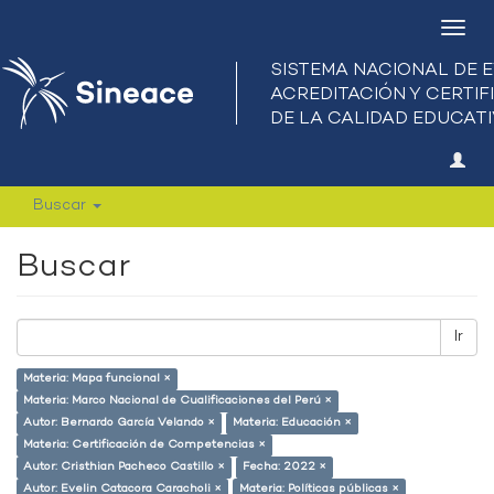
Camb
nave
Buscar
Buscar
Ir
Materia: Mapa funcional ×
Materia: Marco Nacional de Cualificaciones del Perú ×
Autor: Bernardo García Velando ×
Materia: Educación ×
Materia: Certificación de Competencias ×
Autor: Cristhian Pacheco Castillo ×
Fecha: 2022 ×
Autor: Evelin Catacora Caracholi ×
Materia: Políticas públicas ×