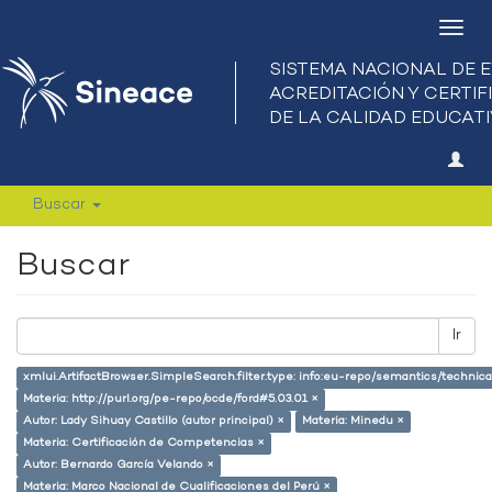
Camb
nave
Buscar
Buscar
Ir
xmlui.ArtifactBrowser.SimpleSearch.filter.type: info:eu-repo/semantics/techni
Materia: http://purl.org/pe-repo/ocde/ford#5.03.01 ×
Autor: Lady Sihuay Castillo (autor principal) ×
Materia: Minedu ×
Materia: Certificación de Competencias ×
Autor: Bernardo García Velando ×
Materia: Marco Nacional de Cualificaciones del Perú ×