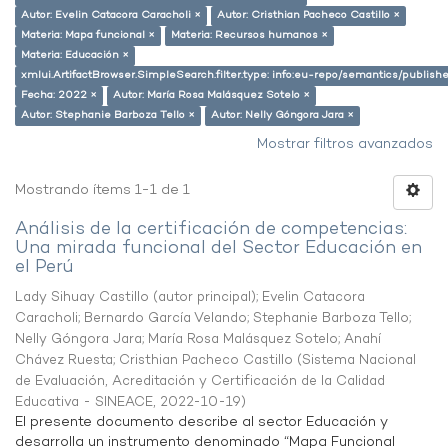
Autor: Evelin Catacora Caracholi ×
Autor: Cristhian Pacheco Castillo ×
Materia: Mapa funcional ×
Materia: Recursos humanos ×
Materia: Educación ×
xmlui.ArtifactBrowser.SimpleSearch.filter.type: info:eu-repo/semantics/publish
Fecha: 2022 ×
Autor: María Rosa Malásquez Sotelo ×
Autor: Stephanie Barboza Tello ×
Autor: Nelly Góngora Jara ×
Mostrar filtros avanzados
Mostrando ítems 1-1 de 1
Análisis de la certificación de competencias:
Una mirada funcional del Sector Educación en
el Perú
Lady Sihuay Castillo (autor principal)
;
Evelin Catacora
Caracholi
;
Bernardo García Velando
;
Stephanie Barboza Tello
;
Nelly Góngora Jara
;
María Rosa Malásquez Sotelo
;
Anahí
Chávez Ruesta
;
Cristhian Pacheco Castillo
(
Sistema Nacional
de Evaluación, Acreditación y Certificación de la Calidad
Educativa - SINEACE
,
2022-10-19
)
El presente documento describe al sector Educación y
desarrolla un instrumento denominado “Mapa Funcional