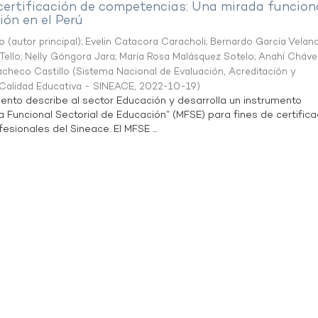
 certificación de competencias: Una mirada funcion
ón en el Perú
o (autor principal)
;
Evelin Catacora Caracholi
;
Bernardo García Velan
Tello
;
Nelly Góngora Jara
;
María Rosa Malásquez Sotelo
;
Anahí Cháve
acheco Castillo
(
Sistema Nacional de Evaluación, Acreditación y
a Calidad Educativa - SINEACE
,
2022-10-19
)
ento describe al sector Educación y desarrolla un instrumento
Funcional Sectorial de Educación” (MFSE) para fines de certifica
sionales del Sineace. El MFSE ...