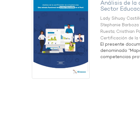
Análisis de la
Sector Educaci
Lady Sihuay Castill
Stephanie Barboza 
Ruesta
;
Cristhian P
Certificación de l
El presente docum
denominado “Mapa 
competencias profe