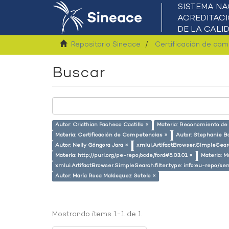
Repositorio Sineace
Certificación de co
Buscar
Autor: Cristhian Pacheco Castillo ×
Materia: Reconomiento de 
Materia: Certificación de Competencias ×
Autor: Stephanie Ba
Autor: Nelly Góngora Jara ×
xmlui.ArtifactBrowser.SimpleSearc
Materia: http://purl.org/pe-repo/ocde/ford#5.03.01 ×
Materia: M
xmlui.ArtifactBrowser.SimpleSearch.filter.type: info:eu-repo/
Autor: María Rosa Malásquez Sotelo ×
Mostrando ítems 1-1 de 1