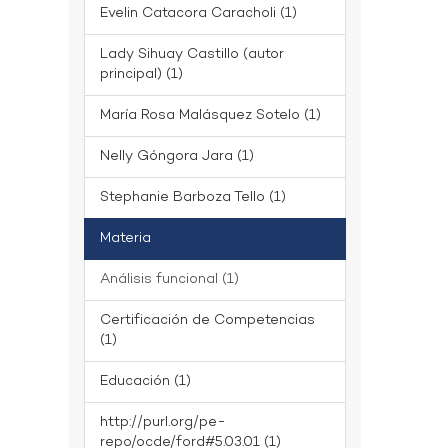
Evelin Catacora Caracholi (1)
Lady Sihuay Castillo (autor
principal) (1)
María Rosa Malásquez Sotelo (1)
Nelly Góngora Jara (1)
Stephanie Barboza Tello (1)
Materia
Análisis funcional (1)
Certificación de Competencias
(1)
Educación (1)
http://purl.org/pe-
repo/ocde/ford#5.03.01 (1)