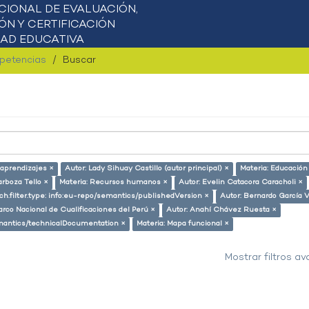
mpetencias
Buscar
aprendizajes ×
Autor: Lady Sihuay Castillo (autor principal) ×
Materia: Educación
rboza Tello ×
Materia: Recursos humanos ×
Autor: Evelin Catacora Caracholi ×
h.filter.type: info:eu-repo/semantics/publishedVersion ×
Autor: Bernardo García 
arco Nacional de Cualificaciones del Perú ×
Autor: Anahí Chávez Ruesta ×
semantics/technicalDocumentation ×
Materia: Mapa funcional ×
Mostrar filtros a