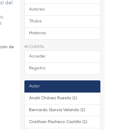
al del
Autores
do
;
Títulos
z
Materias
ción de
MI CUENTA
Acceder
Registro
Autor
Anahí Chávez Ruesta (1)
Bernardo García Velando (1)
Cristhian Pacheco Castillo (1)