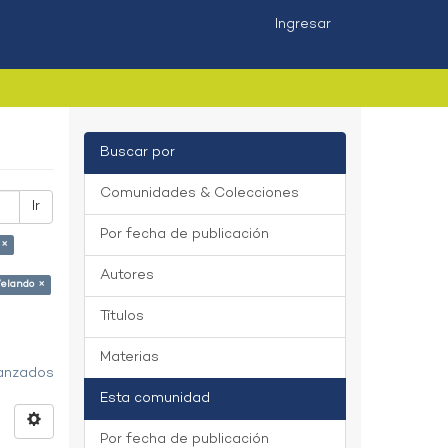
Ingresar
Buscar por
Comunidades & Colecciones
Ir
Por fecha de publicación
 ×
Autores
Velando ×
Títulos
Materias
vanzados
Esta comunidad
Por fecha de publicación