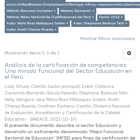
xmlui.ArtifactBrowser.SimpleSearch.filter.type: info:eu-repo/semantics/techni
Materia: Recursos humanos ×
Materia: Educación ×
Materia: Marco Nacional de Cualificaciones del Perú ×
Fecha: 2022 ×
Autor: María Rosa Malásquez Sotelo ×
Autor: Stephanie Barboza Tello ×
Autor: Anahí Chávez Ruesta ×
Mostrar filtros avanzados
Mostrando ítems 1-1 de 1
Análisis de la certificación de competencias:
Una mirada funcional del Sector Educación en
el Perú
Lady Sihuay Castillo (autor principal)
;
Evelin Catacora
Caracholi
;
Bernardo García Velando
;
Stephanie Barboza Tello
;
Nelly Góngora Jara
;
María Rosa Malásquez Sotelo
;
Anahí
Chávez Ruesta
;
Cristhian Pacheco Castillo
(
Sistema Nacional
de Evaluación, Acreditación y Certificación de la Calidad
Educativa - SINEACE
,
2022-10-19
)
El presente documento describe al sector Educación y
desarrolla un instrumento denominado “Mapa Funcional
Sectorial de Educación” (MFSE) para fines de certificación de