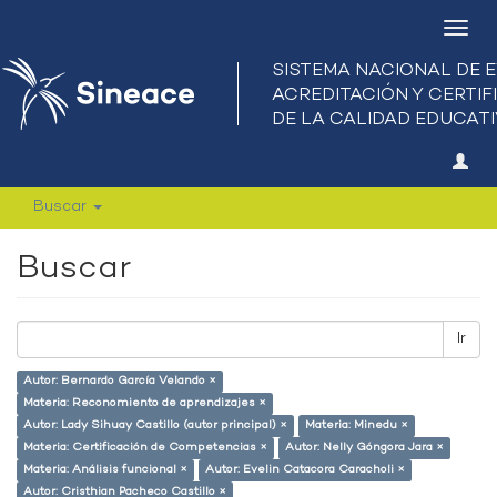
Camb
nave
Buscar
Buscar
Ir
Autor: Bernardo García Velando ×
Materia: Reconomiento de aprendizajes ×
Autor: Lady Sihuay Castillo (autor principal) ×
Materia: Minedu ×
Materia: Certificación de Competencias ×
Autor: Nelly Góngora Jara ×
Materia: Análisis funcional ×
Autor: Evelin Catacora Caracholi ×
Autor: Cristhian Pacheco Castillo ×