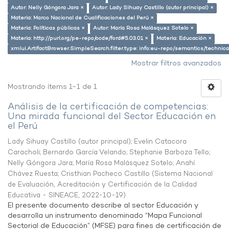
Autor: Nelly Góngora Jara ×
Autor: Lady Sihuay Castillo (autor principal) ×
Materia: Marco Nacional de Cualificaciones del Perú ×
Materia: Políticas públicas ×
Autor: María Rosa Malásquez Sotelo ×
Materia: http://purl.org/pe-repo/ocde/ford#5.03.01 ×
Materia: Educación ×
xmlui.ArtifactBrowser.SimpleSearch.filter.type: info:eu-repo/semantics/techni
Mostrar filtros avanzados
Mostrando ítems 1-1 de 1
Análisis de la certificación de competencias:
Una mirada funcional del Sector Educación en
el Perú
Lady Sihuay Castillo (autor principal)
;
Evelin Catacora
Caracholi
;
Bernardo García Velando
;
Stephanie Barboza Tello
;
Nelly Góngora Jara
;
María Rosa Malásquez Sotelo
;
Anahí
Chávez Ruesta
;
Cristhian Pacheco Castillo
(
Sistema Nacional
de Evaluación, Acreditación y Certificación de la Calidad
Educativa - SINEACE
,
2022-10-19
)
El presente documento describe al sector Educación y
desarrolla un instrumento denominado “Mapa Funcional
Sectorial de Educación” (MFSE) para fines de certificación de