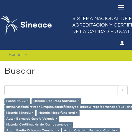
Camb
nave
Buscar
Buscar
Ir
Fecha: 2022 ×
Materia: Recursos humanos ×
xmlui.ArtifactBrowser.SimpleSearch.filter.type: info:eu-repo/semantics/publish
Materia: Minedu ×
Materia: Mapa funcional ×
Autor: Bernardo García Velando ×
Materia: Certificación de Competencias ×
Autor: Evelin Catacora Caracholi ×
Autor: Cristhian Pacheco Castillo ×