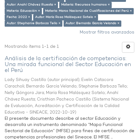
Autor: Anahí Chávez Ruesta ×
Materia: Recursos humanos ×
Materia: Educación ×
Materia: Marco Nacional de Cualificaciones del Perú ×
Fecha: 2022 ×
Autor: María Rosa Malásquez Sotelo ×
Autor: Stephanie Barboza Tello ×
Autor: Bernardo García Velando ×
Mostrar filtros avanzados
Mostrando ítems 1-1 de 1
Análisis de la certificación de competencias:
Una mirada funcional del Sector Educación en
el Perú
Lady Sihuay Castillo (autor principal)
;
Evelin Catacora
Caracholi
;
Bernardo García Velando
;
Stephanie Barboza Tello
;
Nelly Góngora Jara
;
María Rosa Malásquez Sotelo
;
Anahí
Chávez Ruesta
;
Cristhian Pacheco Castillo
(
Sistema Nacional
de Evaluación, Acreditación y Certificación de la Calidad
Educativa - SINEACE
,
2022-10-19
)
El presente documento describe al sector Educación y
desarrolla un instrumento denominado “Mapa Funcional
Sectorial de Educación” (MFSE) para fines de certificación de
competencias profesionales del Sineace. El MFSE ...