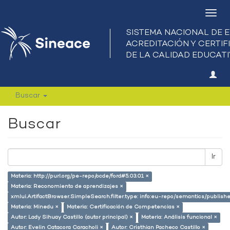
Camb
nave
Buscar
Buscar
Ir
Materia: http://purl.org/pe-repo/ocde/ford#5.03.01 ×
Materia: Reconomiento de aprendizajes ×
xmlui.ArtifactBrowser.SimpleSearch.filter.type: info:eu-repo/semantics/publish
Materia: Minedu ×
Materia: Certificación de Competencias ×
Autor: Lady Sihuay Castillo (autor principal) ×
Materia: Análisis funcional ×
Autor: Evelin Catacora Caracholi ×
Autor: Cristhian Pacheco Castillo ×