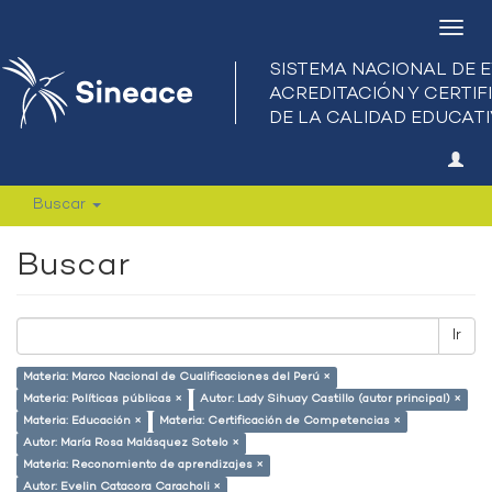
Camb
nave
Buscar
Buscar
Ir
Materia: Marco Nacional de Cualificaciones del Perú ×
Materia: Políticas públicas ×
Autor: Lady Sihuay Castillo (autor principal) ×
Materia: Educación ×
Materia: Certificación de Competencias ×
Autor: María Rosa Malásquez Sotelo ×
Materia: Reconomiento de aprendizajes ×
Autor: Evelin Catacora Caracholi ×