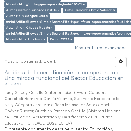
Materia: http://purl.org/pe-repo/ocde/ford#5.03.01 ×
Autor: Cristhian Pacheco Castillo ×
Autor: Bernardo García Velando ×
Autor: Nelly Góngora Jara ×
xmlui.ArtifactBrowser.SimpleSearch.filter.type: info:eu-repo/semantics/publish
Autor: Anahí Chávez Ruesta ×
xmlui.ArtifactBrowser.SimpleSearch.filter.type: info:eu-repo/semantics/techni
Materia: Mapa funcional ×
Fecha: 2022 ×
Mostrar filtros avanzados
Mostrando ítems 1-1 de 1
Análisis de la certificación de competencias:
Una mirada funcional del Sector Educación en
el Perú
Lady Sihuay Castillo (autor principal)
;
Evelin Catacora
Caracholi
;
Bernardo García Velando
;
Stephanie Barboza Tello
;
Nelly Góngora Jara
;
María Rosa Malásquez Sotelo
;
Anahí
Chávez Ruesta
;
Cristhian Pacheco Castillo
(
Sistema Nacional
de Evaluación, Acreditación y Certificación de la Calidad
Educativa - SINEACE
,
2022-10-19
)
El presente documento describe al sector Educación y