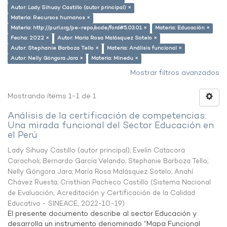
Autor: Lady Sihuay Castillo (autor principal) ×
Materia: Recursos humanos ×
Materia: http://purl.org/pe-repo/ocde/ford#5.03.01 ×
Materia: Educación ×
Fecha: 2022 ×
Autor: María Rosa Malásquez Sotelo ×
Autor: Stephanie Barboza Tello ×
Materia: Análisis funcional ×
Autor: Nelly Góngora Jara ×
Materia: Minedu ×
Mostrar filtros avanzados
Mostrando ítems 1-1 de 1
Análisis de la certificación de competencias:
Una mirada funcional del Sector Educación en
el Perú
Lady Sihuay Castillo (autor principal)
;
Evelin Catacora
Caracholi
;
Bernardo García Velando
;
Stephanie Barboza Tello
;
Nelly Góngora Jara
;
María Rosa Malásquez Sotelo
;
Anahí
Chávez Ruesta
;
Cristhian Pacheco Castillo
(
Sistema Nacional
de Evaluación, Acreditación y Certificación de la Calidad
Educativa - SINEACE
,
2022-10-19
)
El presente documento describe al sector Educación y
desarrolla un instrumento denominado “Mapa Funcional