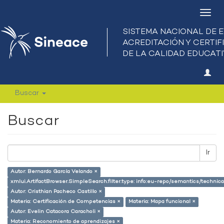
Camb
nave
Buscar
Buscar
Ir
Autor: Bernardo García Velando ×
xmlui.ArtifactBrowser.SimpleSearch.filter.type: info:eu-repo/semantics/techni
Autor: Cristhian Pacheco Castillo ×
Materia: Certificación de Competencias ×
Materia: Mapa funcional ×
Autor: Evelin Catacora Caracholi ×
Materia: Reconomiento de aprendizajes ×