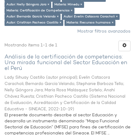
Autor: Nelly Góngora Jara ×
Materia: Minedu ×
Materia: Certificación de Competencias ×
Autor: Bernardo García Velando ×
Autor: Evelin Catacora Caracholi ×
Autor: Cristhian Pacheco Castillo ×
Materia: Recursos humanos ×
Mostrar filtros avanzados
Mostrando ítems 1-1 de 1
Análisis de la certificación de competencias:
Una mirada funcional del Sector Educación en
el Perú
Lady Sihuay Castillo (autor principal)
;
Evelin Catacora
Caracholi
;
Bernardo García Velando
;
Stephanie Barboza Tello
;
Nelly Góngora Jara
;
María Rosa Malásquez Sotelo
;
Anahí
Chávez Ruesta
;
Cristhian Pacheco Castillo
(
Sistema Nacional
de Evaluación, Acreditación y Certificación de la Calidad
Educativa - SINEACE
,
2022-10-19
)
El presente documento describe al sector Educación y
desarrolla un instrumento denominado “Mapa Funcional
Sectorial de Educación” (MFSE) para fines de certificación de
competencias profesionales del Sineace. El MFSE ...