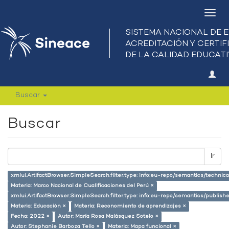
Camb
nave
Buscar
Buscar
Ir
xmlui.ArtifactBrowser.SimpleSearch.filter.type: info:eu-repo/semantics/techni
Materia: Marco Nacional de Cualificaciones del Perú ×
xmlui.ArtifactBrowser.SimpleSearch.filter.type: info:eu-repo/semantics/publish
Materia: Educación ×
Materia: Reconomiento de aprendizajes ×
Fecha: 2022 ×
Autor: María Rosa Malásquez Sotelo ×
Autor: Stephanie Barboza Tello ×
Materia: Mapa funcional ×