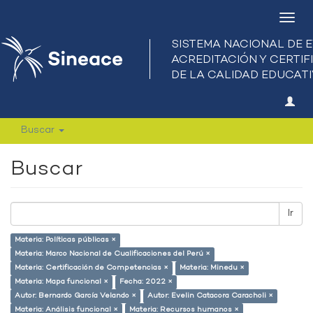
Camb
nave
Buscar
Buscar
Ir
Materia: Políticas públicas ×
Materia: Marco Nacional de Cualificaciones del Perú ×
Materia: Certificación de Competencias ×
Materia: Minedu ×
Materia: Mapa funcional ×
Fecha: 2022 ×
Autor: Bernardo García Velando ×
Autor: Evelin Catacora Caracholi ×
Materia: Análisis funcional ×
Materia: Recursos humanos ×