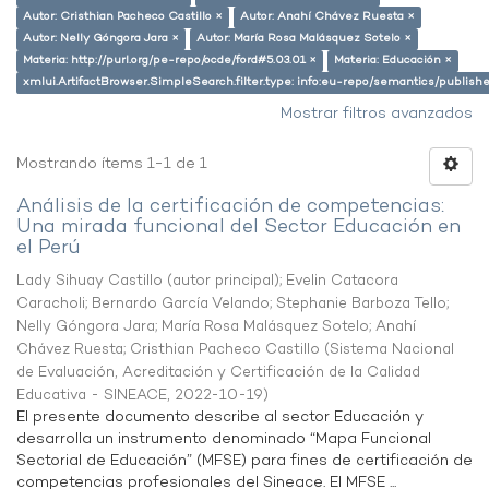
Autor: Cristhian Pacheco Castillo ×
Autor: Anahí Chávez Ruesta ×
Autor: Nelly Góngora Jara ×
Autor: María Rosa Malásquez Sotelo ×
Materia: http://purl.org/pe-repo/ocde/ford#5.03.01 ×
Materia: Educación ×
xmlui.ArtifactBrowser.SimpleSearch.filter.type: info:eu-repo/semantics/publish
Mostrar filtros avanzados
Mostrando ítems 1-1 de 1
Análisis de la certificación de competencias:
Una mirada funcional del Sector Educación en
el Perú
Lady Sihuay Castillo (autor principal)
;
Evelin Catacora
Caracholi
;
Bernardo García Velando
;
Stephanie Barboza Tello
;
Nelly Góngora Jara
;
María Rosa Malásquez Sotelo
;
Anahí
Chávez Ruesta
;
Cristhian Pacheco Castillo
(
Sistema Nacional
de Evaluación, Acreditación y Certificación de la Calidad
Educativa - SINEACE
,
2022-10-19
)
El presente documento describe al sector Educación y
desarrolla un instrumento denominado “Mapa Funcional
Sectorial de Educación” (MFSE) para fines de certificación de
competencias profesionales del Sineace. El MFSE ...