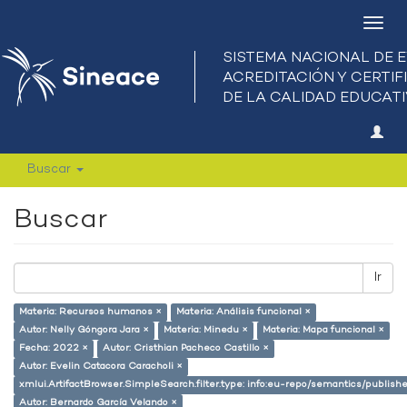
Camb
nave
Buscar
Buscar
Ir
Materia: Recursos humanos ×
Materia: Análisis funcional ×
Autor: Nelly Góngora Jara ×
Materia: Minedu ×
Materia: Mapa funcional ×
Fecha: 2022 ×
Autor: Cristhian Pacheco Castillo ×
Autor: Evelin Catacora Caracholi ×
xmlui.ArtifactBrowser.SimpleSearch.filter.type: info:eu-repo/semantics/publish
Autor: Bernardo García Velando ×