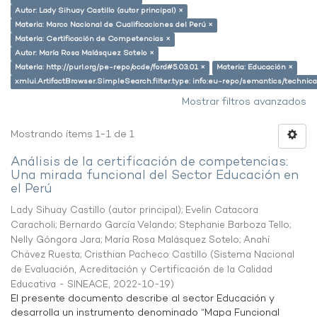
Autor: Lady Sihuay Castillo (autor principal) ×
Materia: Marco Nacional de Cualificaciones del Perú ×
Materia: Certificación de Competencias ×
Autor: María Rosa Malásquez Sotelo ×
Materia: http://purl.org/pe-repo/ocde/ford#5.03.01 ×
Materia: Educación ×
xmlui.ArtifactBrowser.SimpleSearch.filter.type: info:eu-repo/semantics/techni
Mostrar filtros avanzados
Mostrando ítems 1-1 de 1
Análisis de la certificación de competencias:
Una mirada funcional del Sector Educación en
el Perú
Lady Sihuay Castillo (autor principal)
;
Evelin Catacora
Caracholi
;
Bernardo García Velando
;
Stephanie Barboza Tello
;
Nelly Góngora Jara
;
María Rosa Malásquez Sotelo
;
Anahí
Chávez Ruesta
;
Cristhian Pacheco Castillo
(
Sistema Nacional
de Evaluación, Acreditación y Certificación de la Calidad
Educativa - SINEACE
,
2022-10-19
)
El presente documento describe al sector Educación y
desarrolla un instrumento denominado “Mapa Funcional