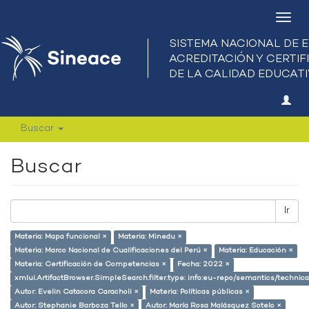
Camb
nave
Buscar
Buscar
Ir
Materia: Mapa funcional ×
Materia: Minedu ×
Materia: Marco Nacional de Cualificaciones del Perú ×
Materia: Educación ×
Materia: Certificación de Competencias ×
Fecha: 2022 ×
xmlui.ArtifactBrowser.SimpleSearch.filter.type: info:eu-repo/semantics/techni
Autor: Evelin Catacora Caracholi ×
Materia: Políticas públicas ×
Autor: Stephanie Barboza Tello ×
Autor: María Rosa Malásquez Sotelo ×