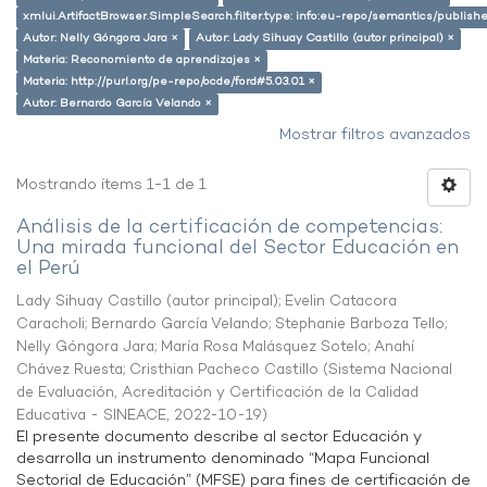
xmlui.ArtifactBrowser.SimpleSearch.filter.type: info:eu-repo/semantics/publish
Autor: Nelly Góngora Jara ×
Autor: Lady Sihuay Castillo (autor principal) ×
Materia: Reconomiento de aprendizajes ×
Materia: http://purl.org/pe-repo/ocde/ford#5.03.01 ×
Autor: Bernardo García Velando ×
Mostrar filtros avanzados
Mostrando ítems 1-1 de 1
Análisis de la certificación de competencias:
Una mirada funcional del Sector Educación en
el Perú
Lady Sihuay Castillo (autor principal)
;
Evelin Catacora
Caracholi
;
Bernardo García Velando
;
Stephanie Barboza Tello
;
Nelly Góngora Jara
;
María Rosa Malásquez Sotelo
;
Anahí
Chávez Ruesta
;
Cristhian Pacheco Castillo
(
Sistema Nacional
de Evaluación, Acreditación y Certificación de la Calidad
Educativa - SINEACE
,
2022-10-19
)
El presente documento describe al sector Educación y
desarrolla un instrumento denominado “Mapa Funcional
Sectorial de Educación” (MFSE) para fines de certificación de