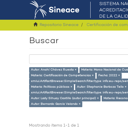
Repositorio Sineace
Certificación de co
Buscar
Autor: Anahí Chávez Ruesta ×
Materia: Marco Nacional de Cual
Materia: Certificación de Competencias ×
Fecha: 2022 ×
xmlui.ArtifactBrowser.SimpleSearch.filter.type: info:eu-repo/
Materia: Políticas públicas ×
Autor: Stephanie Barboza Tello ×
xmlui.ArtifactBrowser.SimpleSearch.filter.type: info:eu-repo/s
Autor: Lady Sihuay Castillo (autor principal) ×
Materia: Recono
Autor: Bernardo García Velando ×
Mostrando ítems 1-1 de 1