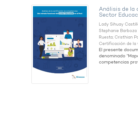
Análisis de la
Sector Educaci
Lady Sihuay Castill
Stephanie Barboza 
Ruesta
;
Cristhian P
Certificación de l
El presente docum
denominado “Mapa 
competencias profe