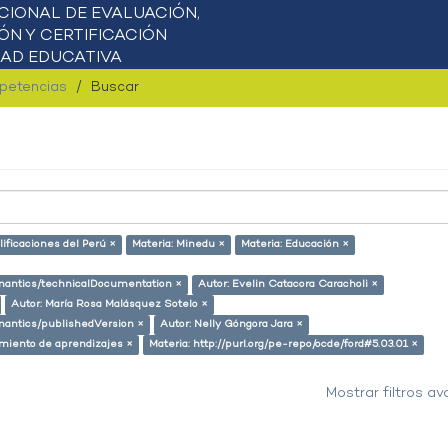
mpetencias
Buscar
ificaciones del Perú ×
Materia: Minedu ×
Materia: Educación ×
semantics/technicalDocumentation ×
Autor: Evelin Catacora Caracholi ×
Autor: María Rosa Malásquez Sotelo ×
emantics/publishedVersion ×
Autor: Nelly Góngora Jara ×
miento de aprendizajes ×
Materia: http://purl.org/pe-repo/ocde/ford#5.03.01 ×
Mostrar filtros a