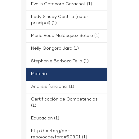
Evelin Catacora Caracholi (1)
Lady Sihuay Castillo (autor
principal) (1)
María Rosa Malásquez Sotelo (1)
Nelly Góngora Jara (1)
Stephanie Barboza Tello (1)
Materia
Análisis funcional (1)
Certificación de Competencias
(1)
Educación (1)
http://purl.org/pe-
repo/ocde/ford#5.03.01 (1)