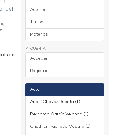
al del
Autores
Títulos
do
;
z
Materias
MI CUENTA
ción de
Acceder
Registro
Autor
Anahí Chávez Ruesta (1)
Bernardo García Velando (1)
Cristhian Pacheco Castillo (1)