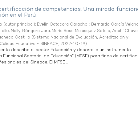
 certificación de competencias: Una mirada funcion
ón en el Perú
o (autor principal)
;
Evelin Catacora Caracholi
;
Bernardo García Velan
Tello
;
Nelly Góngora Jara
;
María Rosa Malásquez Sotelo
;
Anahí Cháve
acheco Castillo
(
Sistema Nacional de Evaluación, Acreditación y
a Calidad Educativa - SINEACE
,
2022-10-19
)
ento describe al sector Educación y desarrolla un instrumento
Funcional Sectorial de Educación” (MFSE) para fines de certifica
sionales del Sineace. El MFSE ...