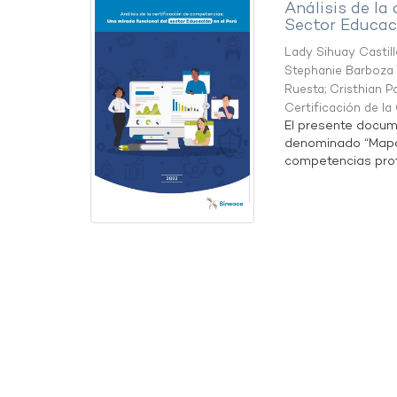
Análisis de la
Sector Educaci
Lady Sihuay Castill
Stephanie Barboza 
Ruesta
;
Cristhian P
Certificación de l
El presente docum
denominado “Mapa 
competencias profe