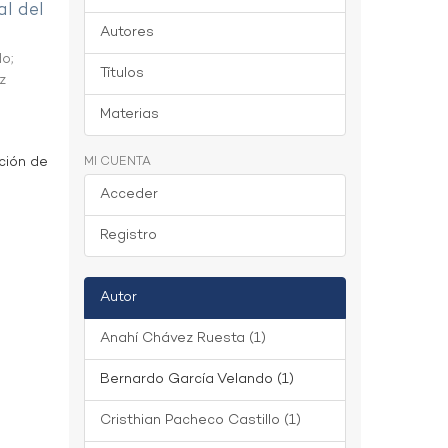
al del
Autores
do
;
Títulos
z
Materias
ción de
MI CUENTA
Acceder
Registro
Autor
Anahí Chávez Ruesta (1)
Bernardo García Velando (1)
Cristhian Pacheco Castillo (1)