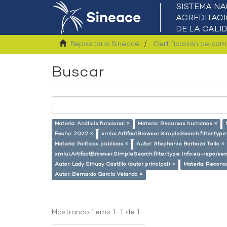
Repositorio Sineace
Certificación de co
Buscar
Materia: Análisis funcional ×
Materia: Recursos humanos ×
Fecha: 2022 ×
xmlui.ArtifactBrowser.SimpleSearch.filter.typ
Materia: Políticas públicas ×
Autor: Stephanie Barboza Tello ×
xmlui.ArtifactBrowser.SimpleSearch.filter.type: info:eu-repo/s
Autor: Lady Sihuay Castillo (autor principal) ×
Materia: Recono
Autor: Bernardo García Velando ×
Mostrando ítems 1-1 de 1