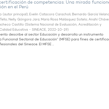
 certificación de competencias: Una mirada funcion
ón en el Perú
o (autor principal)
;
Evelin Catacora Caracholi
;
Bernardo García Velan
Tello
;
Nelly Góngora Jara
;
María Rosa Malásquez Sotelo
;
Anahí Cháve
acheco Castillo
(
Sistema Nacional de Evaluación, Acreditación y
a Calidad Educativa - SINEACE
,
2022-10-19
)
ento describe al sector Educación y desarrolla un instrumento
Funcional Sectorial de Educación” (MFSE) para fines de certifica
sionales del Sineace. El MFSE ...