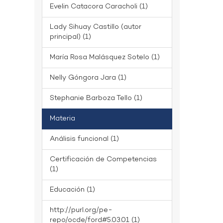
Evelin Catacora Caracholi (1)
Lady Sihuay Castillo (autor
principal) (1)
María Rosa Malásquez Sotelo (1)
Nelly Góngora Jara (1)
Stephanie Barboza Tello (1)
Materia
Análisis funcional (1)
Certificación de Competencias
(1)
Educación (1)
http://purl.org/pe-
repo/ocde/ford#5.03.01 (1)