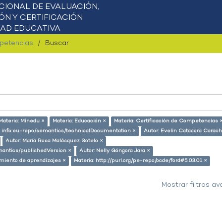
mpetencias
Buscar
Materia: Minedu ×
Materia: Educación ×
Materia: Certificación de Competencias 
e: info:eu-repo/semantics/technicalDocumentation ×
Autor: Evelin Catacora Carach
Autor: María Rosa Malásquez Sotelo ×
emantics/publishedVersion ×
Autor: Nelly Góngora Jara ×
miento de aprendizajes ×
Materia: http://purl.org/pe-repo/ocde/ford#5.03.01 ×
Mostrar filtros a