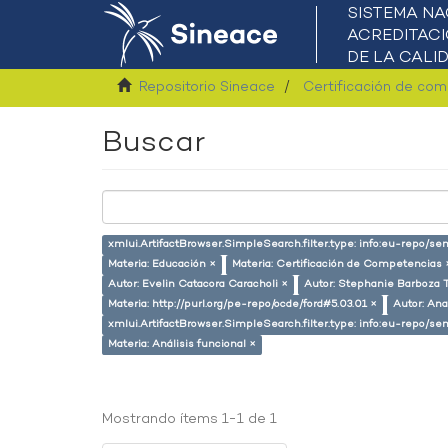
Repositorio Sineace
Certificación de co
Buscar
xmlui.ArtifactBrowser.SimpleSearch.filter.type: info:eu-repo/s
Materia: Educación ×
Materia: Certificación de Competencias 
Autor: Evelin Catacora Caracholi ×
Autor: Stephanie Barboza T
Materia: http://purl.org/pe-repo/ocde/ford#5.03.01 ×
Autor: An
xmlui.ArtifactBrowser.SimpleSearch.filter.type: info:eu-repo/
Materia: Análisis funcional ×
Mostrando ítems 1-1 de 1