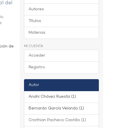
al del
Autores
do
;
Títulos
z
Materias
ción de
MI CUENTA
Acceder
Registro
Autor
Anahí Chávez Ruesta (1)
Bernardo García Velando (1)
Cristhian Pacheco Castillo (1)