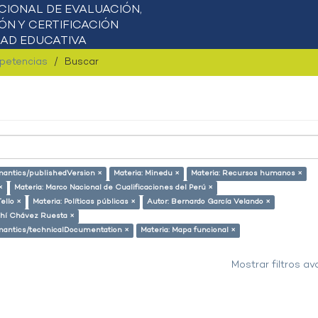
mpetencias
Buscar
emantics/publishedVersion ×
Materia: Minedu ×
Materia: Recursos humanos ×
×
Materia: Marco Nacional de Cualificaciones del Perú ×
ello ×
Materia: Políticas públicas ×
Autor: Bernardo García Velando ×
ahí Chávez Ruesta ×
semantics/technicalDocumentation ×
Materia: Mapa funcional ×
Mostrar filtros a