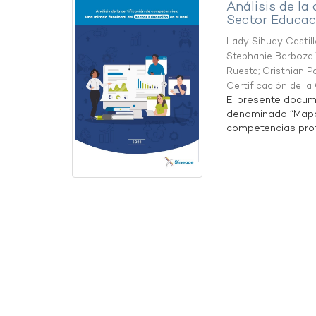
Análisis de la
Sector Educaci
Lady Sihuay Castill
Stephanie Barboza 
Ruesta
;
Cristhian P
Certificación de l
El presente docum
denominado “Mapa 
competencias profe