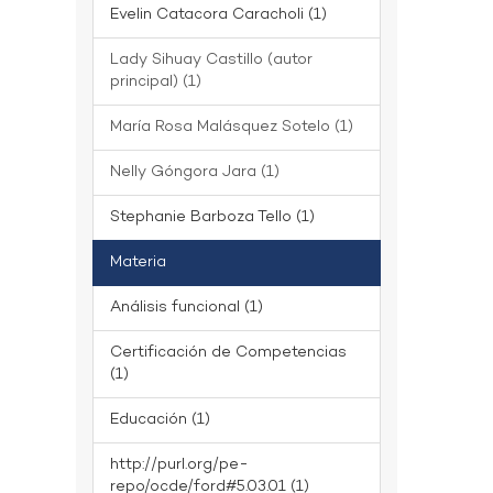
Evelin Catacora Caracholi (1)
Lady Sihuay Castillo (autor
principal) (1)
María Rosa Malásquez Sotelo (1)
Nelly Góngora Jara (1)
Stephanie Barboza Tello (1)
Materia
Análisis funcional (1)
Certificación de Competencias
(1)
Educación (1)
http://purl.org/pe-
repo/ocde/ford#5.03.01 (1)