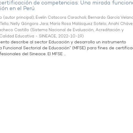
 certificación de competencias: Una mirada funcion
ón en el Perú
o (autor principal)
;
Evelin Catacora Caracholi
;
Bernardo García Velan
Tello
;
Nelly Góngora Jara
;
María Rosa Malásquez Sotelo
;
Anahí Cháve
acheco Castillo
(
Sistema Nacional de Evaluación, Acreditación y
a Calidad Educativa - SINEACE
,
2022-10-19
)
ento describe al sector Educación y desarrolla un instrumento
Funcional Sectorial de Educación” (MFSE) para fines de certifica
sionales del Sineace. El MFSE ...