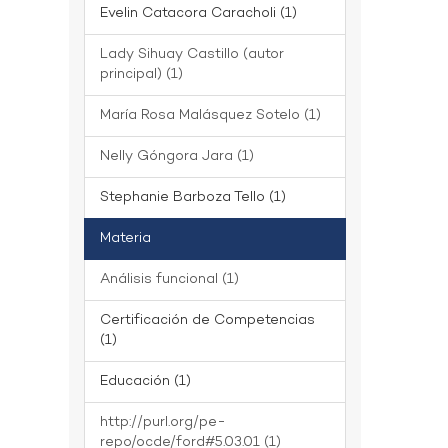
Evelin Catacora Caracholi (1)
Lady Sihuay Castillo (autor
principal) (1)
María Rosa Malásquez Sotelo (1)
Nelly Góngora Jara (1)
Stephanie Barboza Tello (1)
Materia
Análisis funcional (1)
Certificación de Competencias
(1)
Educación (1)
http://purl.org/pe-
repo/ocde/ford#5.03.01 (1)