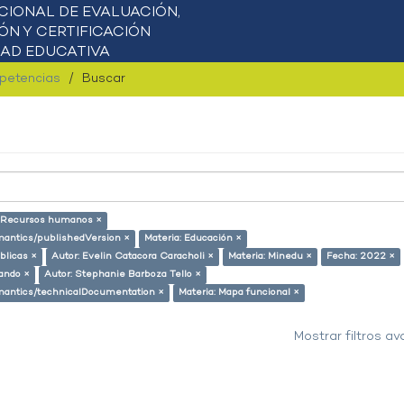
mpetencias
Buscar
: Recursos humanos ×
emantics/publishedVersion ×
Materia: Educación ×
úblicas ×
Autor: Evelin Catacora Caracholi ×
Materia: Minedu ×
Fecha: 2022 ×
lando ×
Autor: Stephanie Barboza Tello ×
semantics/technicalDocumentation ×
Materia: Mapa funcional ×
Mostrar filtros a