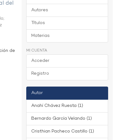
al del
Autores
do
;
Títulos
z
Materias
ción de
MI CUENTA
Acceder
Registro
Autor
Anahí Chávez Ruesta (1)
Bernardo García Velando (1)
Cristhian Pacheco Castillo (1)