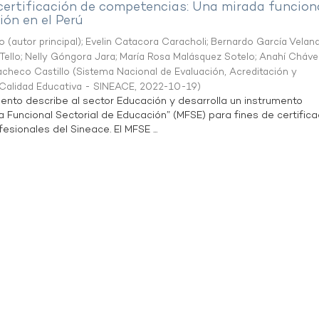
 certificación de competencias: Una mirada funcion
ón en el Perú
o (autor principal)
;
Evelin Catacora Caracholi
;
Bernardo García Velan
Tello
;
Nelly Góngora Jara
;
María Rosa Malásquez Sotelo
;
Anahí Cháve
acheco Castillo
(
Sistema Nacional de Evaluación, Acreditación y
a Calidad Educativa - SINEACE
,
2022-10-19
)
ento describe al sector Educación y desarrolla un instrumento
Funcional Sectorial de Educación” (MFSE) para fines de certifica
sionales del Sineace. El MFSE ...