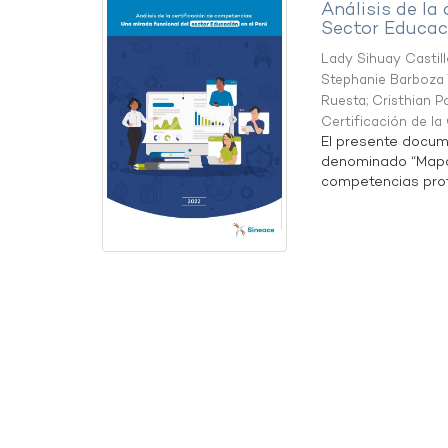
Análisis de la
Sector Educaci
Lady Sihuay Castill
Stephanie Barboza 
Ruesta
;
Cristhian P
Certificación de l
El presente docum
denominado “Mapa 
competencias profe