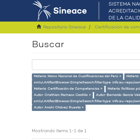
Repositorio Sineace
Certificación de co
Buscar
Materia: Marco Nacional de Cualificaciones del Perú ×
Materia
xmlui.ArtifactBrowser.SimpleSearch.filter.type: info:eu-repo/s
Materia: Certificación de Competencias ×
Materia: Políticas p
Autor: Cristhian Pacheco Castillo ×
Autor: Bernardo García Ve
xmlui.ArtifactBrowser.SimpleSearch.filter.type: info:eu-repo/
Autor: Anahí Chávez Ruesta ×
Mostrando ítems 1-1 de 1