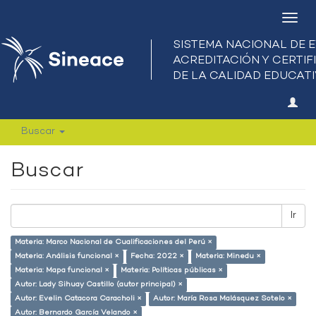
Camb
nave
Buscar
Buscar
Ir
Materia: Marco Nacional de Cualificaciones del Perú ×
Materia: Análisis funcional ×
Fecha: 2022 ×
Materia: Minedu ×
Materia: Mapa funcional ×
Materia: Políticas públicas ×
Autor: Lady Sihuay Castillo (autor principal) ×
Autor: Evelin Catacora Caracholi ×
Autor: María Rosa Malásquez Sotelo ×
Autor: Bernardo García Velando ×