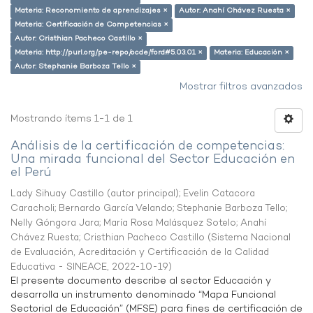
Materia: Reconomiento de aprendizajes ×
Autor: Anahí Chávez Ruesta ×
Materia: Certificación de Competencias ×
Autor: Cristhian Pacheco Castillo ×
Materia: http://purl.org/pe-repo/ocde/ford#5.03.01 ×
Materia: Educación ×
Autor: Stephanie Barboza Tello ×
Mostrar filtros avanzados
Mostrando ítems 1-1 de 1
Análisis de la certificación de competencias:
Una mirada funcional del Sector Educación en
el Perú
Lady Sihuay Castillo (autor principal)
;
Evelin Catacora
Caracholi
;
Bernardo García Velando
;
Stephanie Barboza Tello
;
Nelly Góngora Jara
;
María Rosa Malásquez Sotelo
;
Anahí
Chávez Ruesta
;
Cristhian Pacheco Castillo
(
Sistema Nacional
de Evaluación, Acreditación y Certificación de la Calidad
Educativa - SINEACE
,
2022-10-19
)
El presente documento describe al sector Educación y
desarrolla un instrumento denominado “Mapa Funcional
Sectorial de Educación” (MFSE) para fines de certificación de