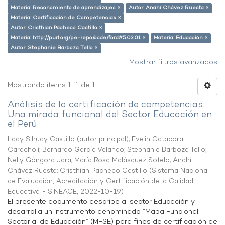
Materia: Reconomiento de aprendizajes ×
Autor: Anahí Chávez Ruesta ×
Materia: Certificación de Competencias ×
Autor: Cristhian Pacheco Castillo ×
Materia: http://purl.org/pe-repo/ocde/ford#5.03.01 ×
Materia: Educación ×
Autor: Stephanie Barboza Tello ×
Mostrar filtros avanzados
Mostrando ítems 1-1 de 1
Análisis de la certificación de competencias:
Una mirada funcional del Sector Educación en
el Perú
Lady Sihuay Castillo (autor principal)
;
Evelin Catacora
Caracholi
;
Bernardo García Velando
;
Stephanie Barboza Tello
;
Nelly Góngora Jara
;
María Rosa Malásquez Sotelo
;
Anahí
Chávez Ruesta
;
Cristhian Pacheco Castillo
(
Sistema Nacional
de Evaluación, Acreditación y Certificación de la Calidad
Educativa - SINEACE
,
2022-10-19
)
El presente documento describe al sector Educación y
desarrolla un instrumento denominado “Mapa Funcional
Sectorial de Educación” (MFSE) para fines de certificación de