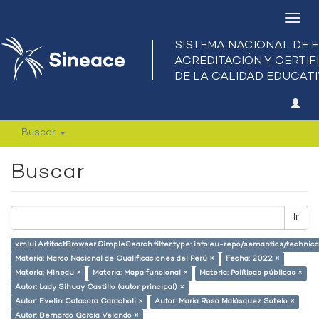
Camb
nave
Buscar
Buscar
Ir
xmlui.ArtifactBrowser.SimpleSearch.filter.type: info:eu-repo/semantics/techni
Materia: Marco Nacional de Cualificaciones del Perú ×
Fecha: 2022 ×
Materia: Minedu ×
Materia: Mapa funcional ×
Materia: Políticas públicas ×
Autor: Lady Sihuay Castillo (autor principal) ×
Autor: Evelin Catacora Caracholi ×
Autor: María Rosa Malásquez Sotelo ×
Autor: Bernardo García Velando ×