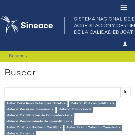
Camb
nave
Buscar
Buscar
Ir
Autor: María Rosa Malásquez Sotelo ×
Materia: Políticas públicas ×
Materia: Recursos humanos ×
Materia: Educación ×
Materia: Certificación de Competencias ×
Materia: Reconomiento de aprendizajes ×
Autor: Cristhian Pacheco Castillo ×
Autor: Evelin Catacora Caracholi ×
Materia: Minedu ×