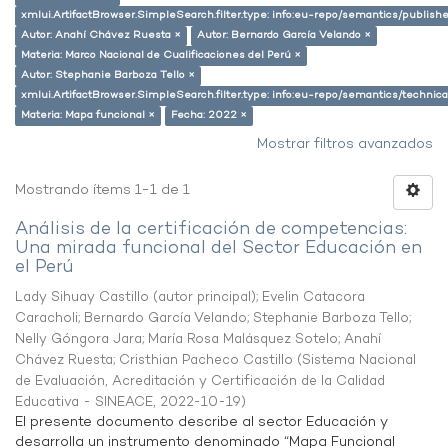
xmlui.ArtifactBrowser.SimpleSearch.filter.type: info:eu-repo/semantics/publish
Autor: Anahí Chávez Ruesta ×
Autor: Bernardo García Velando ×
Materia: Marco Nacional de Cualificaciones del Perú ×
Autor: Stephanie Barboza Tello ×
xmlui.ArtifactBrowser.SimpleSearch.filter.type: info:eu-repo/semantics/techni
Materia: Mapa funcional ×
Fecha: 2022 ×
Mostrar filtros avanzados
Mostrando ítems 1-1 de 1
Análisis de la certificación de competencias:
Una mirada funcional del Sector Educación en
el Perú
Lady Sihuay Castillo (autor principal)
;
Evelin Catacora
Caracholi
;
Bernardo García Velando
;
Stephanie Barboza Tello
;
Nelly Góngora Jara
;
María Rosa Malásquez Sotelo
;
Anahí
Chávez Ruesta
;
Cristhian Pacheco Castillo
(
Sistema Nacional
de Evaluación, Acreditación y Certificación de la Calidad
Educativa - SINEACE
,
2022-10-19
)
El presente documento describe al sector Educación y
desarrolla un instrumento denominado “Mapa Funcional