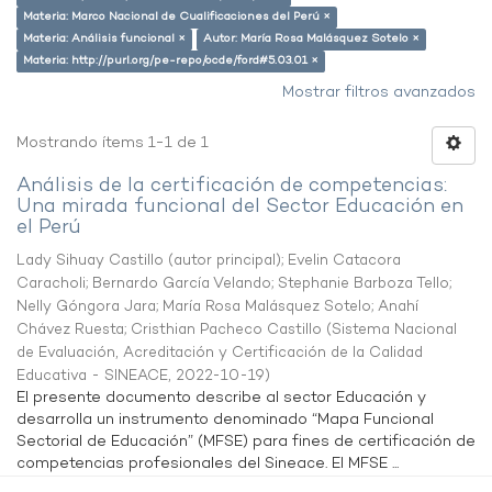
Materia: Marco Nacional de Cualificaciones del Perú ×
Materia: Análisis funcional ×
Autor: María Rosa Malásquez Sotelo ×
Materia: http://purl.org/pe-repo/ocde/ford#5.03.01 ×
Mostrar filtros avanzados
Mostrando ítems 1-1 de 1
Análisis de la certificación de competencias:
Una mirada funcional del Sector Educación en
el Perú
Lady Sihuay Castillo (autor principal)
;
Evelin Catacora
Caracholi
;
Bernardo García Velando
;
Stephanie Barboza Tello
;
Nelly Góngora Jara
;
María Rosa Malásquez Sotelo
;
Anahí
Chávez Ruesta
;
Cristhian Pacheco Castillo
(
Sistema Nacional
de Evaluación, Acreditación y Certificación de la Calidad
Educativa - SINEACE
,
2022-10-19
)
El presente documento describe al sector Educación y
desarrolla un instrumento denominado “Mapa Funcional
Sectorial de Educación” (MFSE) para fines de certificación de
competencias profesionales del Sineace. El MFSE ...