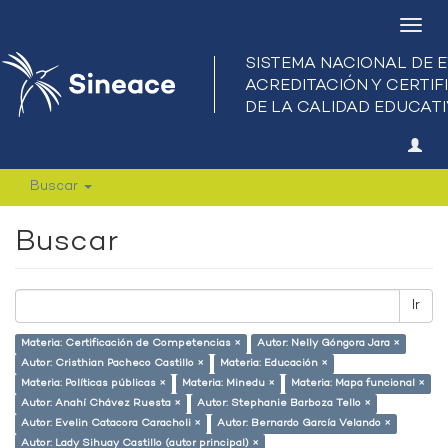
Camb
nave
Buscar
Buscar
Ir
Materia: Certificación de Competencias ×
Autor: Nelly Góngora Jara ×
Autor: Cristhian Pacheco Castillo ×
Materia: Educación ×
Materia: Políticas públicas ×
Materia: Minedu ×
Materia: Mapa funcional ×
Autor: Anahí Chávez Ruesta ×
Autor: Stephanie Barboza Tello ×
Autor: Evelin Catacora Caracholi ×
Autor: Bernardo García Velando ×
Autor: Lady Sihuay Castillo (autor principal) ×