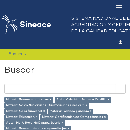
Camb
nave
Buscar
Buscar
Ir
Materia: Recursos humanos ×
Autor: Cristhian Pacheco Castillo ×
Materia: Marco Nacional de Cualificaciones del Perú ×
Materia: Mapa funcional ×
Materia: Políticas públicas ×
Materia: Educación ×
Materia: Certificación de Competencias ×
Autor: María Rosa Malásquez Sotelo ×
Materia: Reconomiento de aprendizajes ×