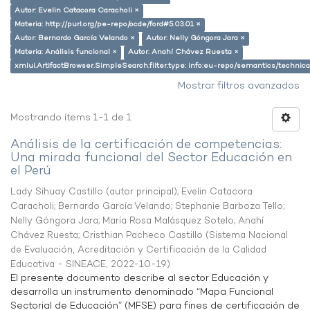
Autor: Evelin Catacora Caracholi ×
Materia: http://purl.org/pe-repo/ocde/ford#5.03.01 ×
Autor: Bernardo García Velando ×
Autor: Nelly Góngora Jara ×
Materia: Análisis funcional ×
Autor: Anahí Chávez Ruesta ×
xmlui.ArtifactBrowser.SimpleSearch.filter.type: info:eu-repo/semantics/techni
Mostrar filtros avanzados
Mostrando ítems 1-1 de 1
Análisis de la certificación de competencias:
Una mirada funcional del Sector Educación en
el Perú
Lady Sihuay Castillo (autor principal)
;
Evelin Catacora
Caracholi
;
Bernardo García Velando
;
Stephanie Barboza Tello
;
Nelly Góngora Jara
;
María Rosa Malásquez Sotelo
;
Anahí
Chávez Ruesta
;
Cristhian Pacheco Castillo
(
Sistema Nacional
de Evaluación, Acreditación y Certificación de la Calidad
Educativa - SINEACE
,
2022-10-19
)
El presente documento describe al sector Educación y
desarrolla un instrumento denominado “Mapa Funcional
Sectorial de Educación” (MFSE) para fines de certificación de