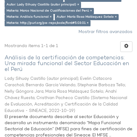
Autor: Lady Sihuay Castillo (autor principal) ×
Materia: Marco Nacional de Cualificaciones del Perú ×
Materia: Análisis funcional ×
Autor: María Rosa Malásquez Sotelo ×
Materia: http://purl.org/pe-repo/ocde/ford#5.03.01 ×
Mostrar filtros avanzados
Mostrando ítems 1-1 de 1
Análisis de la certificación de competencias:
Una mirada funcional del Sector Educación en
el Perú
Lady Sihuay Castillo (autor principal)
;
Evelin Catacora
Caracholi
;
Bernardo García Velando
;
Stephanie Barboza Tello
;
Nelly Góngora Jara
;
María Rosa Malásquez Sotelo
;
Anahí
Chávez Ruesta
;
Cristhian Pacheco Castillo
(
Sistema Nacional
de Evaluación, Acreditación y Certificación de la Calidad
Educativa - SINEACE
,
2022-10-19
)
El presente documento describe al sector Educación y
desarrolla un instrumento denominado “Mapa Funcional
Sectorial de Educación” (MFSE) para fines de certificación de
competencias profesionales del Sineace. El MFSE ...