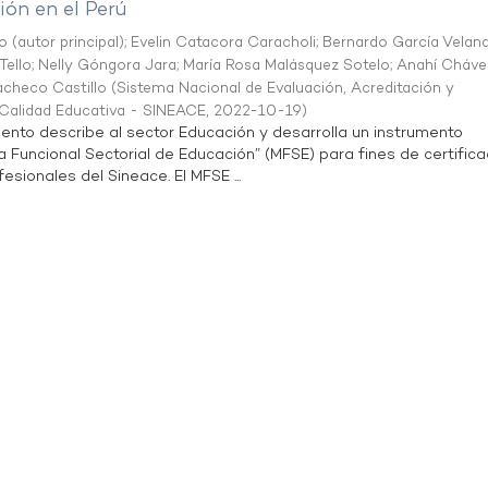
ón en el Perú
o (autor principal)
;
Evelin Catacora Caracholi
;
Bernardo García Velan
Tello
;
Nelly Góngora Jara
;
María Rosa Malásquez Sotelo
;
Anahí Cháve
acheco Castillo
(
Sistema Nacional de Evaluación, Acreditación y
a Calidad Educativa - SINEACE
,
2022-10-19
)
ento describe al sector Educación y desarrolla un instrumento
Funcional Sectorial de Educación” (MFSE) para fines de certifica
sionales del Sineace. El MFSE ...