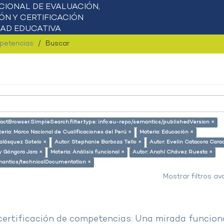
mpetencias
Buscar
factBrowser.SimpleSearch.filter.type: info:eu-repo/semantics/publishedVersion ×
eria: Marco Nacional de Cualificaciones del Perú ×
Materia: Educación ×
alásquez Sotelo ×
Autor: Stephanie Barboza Tello ×
Autor: Evelin Catacora Carac
ly Góngora Jara ×
Materia: Análisis funcional ×
Autor: Anahí Chávez Ruesta ×
semantics/technicalDocumentation ×
Mostrar filtros a
 certificación de competencias: Una mirada funcion