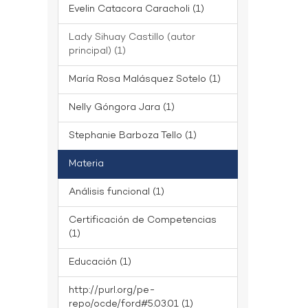
Evelin Catacora Caracholi (1)
Lady Sihuay Castillo (autor
principal) (1)
María Rosa Malásquez Sotelo (1)
Nelly Góngora Jara (1)
Stephanie Barboza Tello (1)
Materia
Análisis funcional (1)
Certificación de Competencias
(1)
Educación (1)
http://purl.org/pe-
repo/ocde/ford#5.03.01 (1)