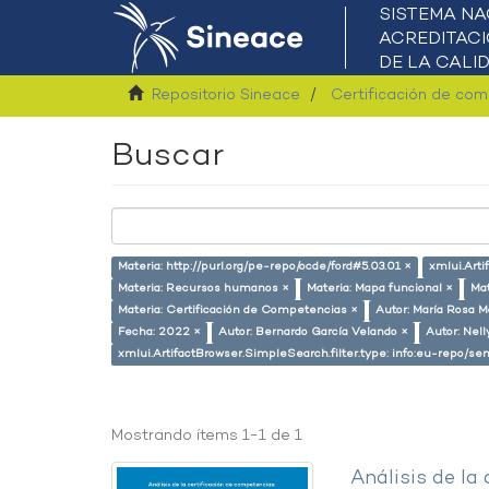
Repositorio Sineace
Certificación de co
Buscar
Materia: http://purl.org/pe-repo/ocde/ford#5.03.01 ×
xmlui.Arti
Materia: Recursos humanos ×
Materia: Mapa funcional ×
Mat
Materia: Certificación de Competencias ×
Autor: María Rosa M
Fecha: 2022 ×
Autor: Bernardo García Velando ×
Autor: Nel
xmlui.ArtifactBrowser.SimpleSearch.filter.type: info:eu-repo/
Mostrando ítems 1-1 de 1
Análisis de la