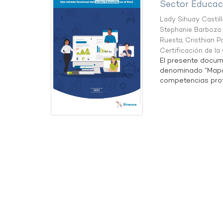
Sector Educaci
Lady Sihuay Castill
Stephanie Barboza 
Ruesta
;
Cristhian P
Certificación de l
El presente docum
denominado “Mapa 
competencias profe