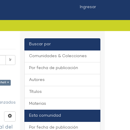
Ingresar
Buscar por
Comunidades & Colecciones
Ir
Por fecha de publicación
Autores
holi ×
Títulos
vanzados
Materias
Esta comunidad
al del
Por fecha de publicación