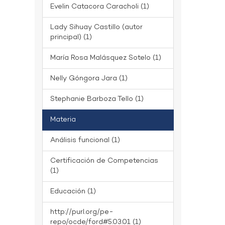
Evelin Catacora Caracholi (1)
Lady Sihuay Castillo (autor
principal) (1)
María Rosa Malásquez Sotelo (1)
Nelly Góngora Jara (1)
Stephanie Barboza Tello (1)
Materia
Análisis funcional (1)
Certificación de Competencias
(1)
Educación (1)
http://purl.org/pe-
repo/ocde/ford#5.03.01 (1)