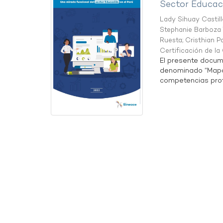
Sector Educaci
Lady Sihuay Castill
Stephanie Barboza 
Ruesta
;
Cristhian P
Certificación de l
El presente docum
denominado “Mapa 
competencias profe