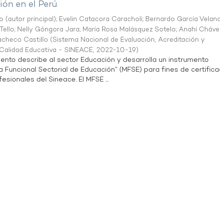
ón en el Perú
o (autor principal)
;
Evelin Catacora Caracholi
;
Bernardo García Velan
Tello
;
Nelly Góngora Jara
;
María Rosa Malásquez Sotelo
;
Anahí Cháve
acheco Castillo
(
Sistema Nacional de Evaluación, Acreditación y
a Calidad Educativa - SINEACE
,
2022-10-19
)
ento describe al sector Educación y desarrolla un instrumento
Funcional Sectorial de Educación” (MFSE) para fines de certifica
sionales del Sineace. El MFSE ...