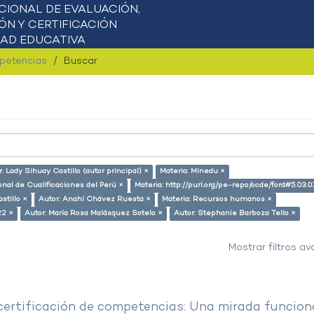
mpetencias
Buscar
: Lady Sihuay Castillo (autor principal) ×
Materia: Minedu ×
onal de Cualificaciones del Perú ×
Materia: http://purl.org/pe-repo/ocde/ford#5.03.0
stillo ×
Autor: Anahí Chávez Ruesta ×
Materia: Recursos humanos ×
22 ×
Autor: María Rosa Malásquez Sotelo ×
Autor: Stephanie Barboza Tello ×
Mostrar filtros a
 certificación de competencias: Una mirada funcion