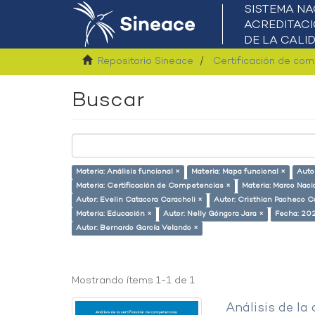
Repositorio Sineace
Certificación de co
Buscar
Materia: Análisis funcional ×
Materia: Mapa funcional ×
Autor
Materia: Certificación de Competencias ×
Materia: Marco Naci
Autor: Evelin Catacora Caracholi ×
Autor: Cristhian Pacheco Ca
Materia: Educación ×
Autor: Nelly Góngora Jara ×
Fecha: 20
Autor: Bernardo García Velando ×
Mostrando ítems 1-1 de 1
Análisis de la