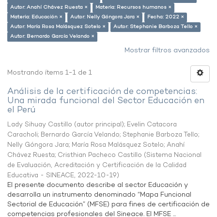
Autor: Anahí Chávez Ruesta ×
Materia: Recursos humanos ×
Materia: Educación ×
Autor: Nelly Góngora Jara ×
Fecha: 2022 ×
Autor: María Rosa Malásquez Sotelo ×
Autor: Stephanie Barboza Tello ×
Autor: Bernardo García Velando ×
Mostrar filtros avanzados
Mostrando ítems 1-1 de 1
Análisis de la certificación de competencias:
Una mirada funcional del Sector Educación en
el Perú
Lady Sihuay Castillo (autor principal)
;
Evelin Catacora
Caracholi
;
Bernardo García Velando
;
Stephanie Barboza Tello
;
Nelly Góngora Jara
;
María Rosa Malásquez Sotelo
;
Anahí
Chávez Ruesta
;
Cristhian Pacheco Castillo
(
Sistema Nacional
de Evaluación, Acreditación y Certificación de la Calidad
Educativa - SINEACE
,
2022-10-19
)
El presente documento describe al sector Educación y
desarrolla un instrumento denominado “Mapa Funcional
Sectorial de Educación” (MFSE) para fines de certificación de
competencias profesionales del Sineace. El MFSE ...