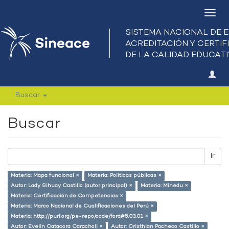
Camb
nave
Buscar
Buscar
Ir
Materia: Mapa funcional ×
Materia: Políticas públicas ×
Autor: Lady Sihuay Castillo (autor principal) ×
Materia: Minedu ×
Materia: Certificación de Competencias ×
Materia: Marco Nacional de Cualificaciones del Perú ×
Materia: http://purl.org/pe-repo/ocde/ford#5.03.01 ×
Autor: Evelin Catacora Caracholi ×
Autor: Cristhian Pacheco Castillo ×