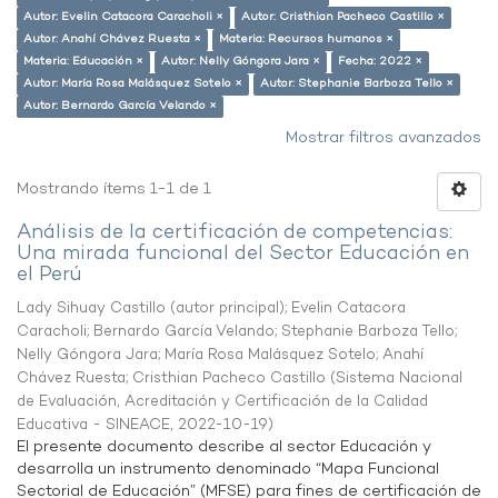
Autor: Evelin Catacora Caracholi ×
Autor: Cristhian Pacheco Castillo ×
Autor: Anahí Chávez Ruesta ×
Materia: Recursos humanos ×
Materia: Educación ×
Autor: Nelly Góngora Jara ×
Fecha: 2022 ×
Autor: María Rosa Malásquez Sotelo ×
Autor: Stephanie Barboza Tello ×
Autor: Bernardo García Velando ×
Mostrar filtros avanzados
Mostrando ítems 1-1 de 1
Análisis de la certificación de competencias:
Una mirada funcional del Sector Educación en
el Perú
Lady Sihuay Castillo (autor principal)
;
Evelin Catacora
Caracholi
;
Bernardo García Velando
;
Stephanie Barboza Tello
;
Nelly Góngora Jara
;
María Rosa Malásquez Sotelo
;
Anahí
Chávez Ruesta
;
Cristhian Pacheco Castillo
(
Sistema Nacional
de Evaluación, Acreditación y Certificación de la Calidad
Educativa - SINEACE
,
2022-10-19
)
El presente documento describe al sector Educación y
desarrolla un instrumento denominado “Mapa Funcional
Sectorial de Educación” (MFSE) para fines de certificación de