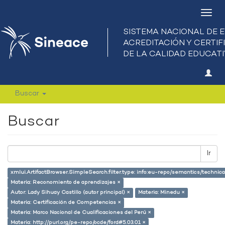
Camb
nave
Buscar
Buscar
Ir
xmlui.ArtifactBrowser.SimpleSearch.filter.type: info:eu-repo/semantics/techni
Materia: Reconomiento de aprendizajes ×
Autor: Lady Sihuay Castillo (autor principal) ×
Materia: Minedu ×
Materia: Certificación de Competencias ×
Materia: Marco Nacional de Cualificaciones del Perú ×
Materia: http://purl.org/pe-repo/ocde/ford#5.03.01 ×