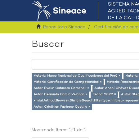
Repositorio Sineace
Certificación de co
Buscar
Materia: Marco Nacional de Cualificaciones del Perú ×
Materia:
Materia: Certificación de Competencias ×
Materia: Reconomie
Autor: Evelin Catacora Caracholi ×
Autor: Anahí Chávez Ruest
Autor: Bernardo García Velando ×
Fecha: 2022 ×
Autor: Ste
xmlui.ArtifactBrowser.SimpleSearch.filter.type: info:eu-repo/
Autor: Cristhian Pacheco Castillo ×
Mostrando ítems 1-1 de 1