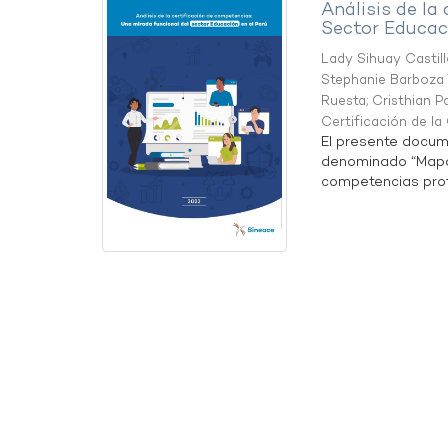
Análisis de la
Sector Educaci
Lady Sihuay Castill
Stephanie Barboza 
Ruesta
;
Cristhian P
Certificación de l
El presente docum
denominado “Mapa 
competencias profe