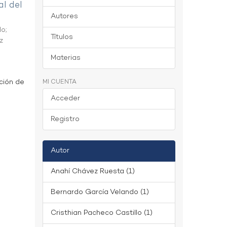
al del
Autores
do
;
Títulos
z
Materias
ción de
MI CUENTA
Acceder
Registro
Autor
Anahí Chávez Ruesta (1)
Bernardo García Velando (1)
Cristhian Pacheco Castillo (1)