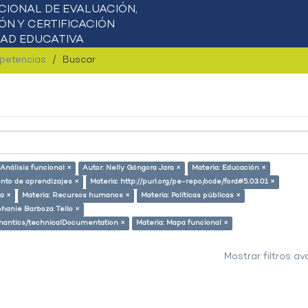
mpetencias
Buscar
 Análisis funcional ×
Autor: Nelly Góngora Jara ×
Materia: Educación ×
nto de aprendizajes ×
Materia: http://purl.org/pe-repo/ocde/ford#5.03.01 ×
a ×
Materia: Recursos humanos ×
Materia: Políticas públicas ×
phanie Barboza Tello ×
semantics/technicalDocumentation ×
Materia: Mapa funcional ×
Mostrar filtros a