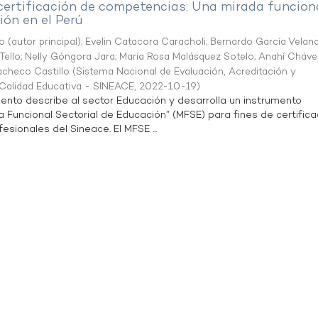
 certificación de competencias: Una mirada funcion
ón en el Perú
o (autor principal)
;
Evelin Catacora Caracholi
;
Bernardo García Velan
Tello
;
Nelly Góngora Jara
;
María Rosa Malásquez Sotelo
;
Anahí Cháve
acheco Castillo
(
Sistema Nacional de Evaluación, Acreditación y
a Calidad Educativa - SINEACE
,
2022-10-19
)
ento describe al sector Educación y desarrolla un instrumento
Funcional Sectorial de Educación” (MFSE) para fines de certifica
sionales del Sineace. El MFSE ...