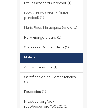
Evelin Catacora Caracholi (1)
Lady Sihuay Castillo (autor
principal) (1)
María Rosa Malásquez Sotelo (1)
Nelly Góngora Jara (1)
Stephanie Barboza Tello (1)
Materia
Análisis funcional (1)
Certificación de Competencias
(1)
Educación (1)
http://purl.org/pe-
repo/ocde/ford#5.03.01 (1)