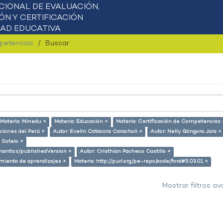
mpetencias
Buscar
Materia: Minedu ×
Materia: Educación ×
Materia: Certificación de Competencias 
aciones del Perú ×
Autor: Evelin Catacora Caracholi ×
Autor: Nelly Góngora Jara ×
 Sotelo ×
emantics/publishedVersion ×
Autor: Cristhian Pacheco Castillo ×
miento de aprendizajes ×
Materia: http://purl.org/pe-repo/ocde/ford#5.03.01 ×
Mostrar filtros a