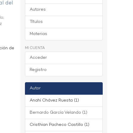
al del
Autores
do
;
Títulos
z
Materias
ción de
MI CUENTA
Acceder
Registro
Autor
Anahí Chávez Ruesta (1)
Bernardo García Velando (1)
Cristhian Pacheco Castillo (1)