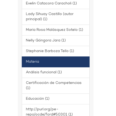
Evelin Catacora Caracholi (1)
Lady Sihuay Castillo (autor
principal) (1)
María Rosa Malásquez Sotelo (1)
Nelly Góngora Jara (1)
Stephanie Barboza Tello (1)
Materia
Análisis funcional (1)
Certificación de Competencias
(1)
Educación (1)
http://purl.org/pe-
repo/ocde/ford#5.03.01 (1)