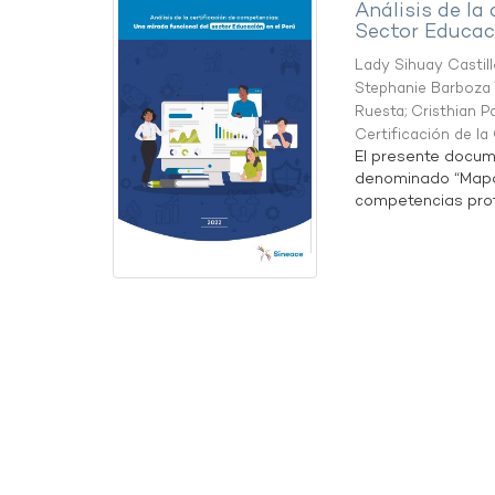
Análisis de la
Sector Educaci
Lady Sihuay Castill
Stephanie Barboza 
Ruesta
;
Cristhian P
Certificación de l
El presente docum
denominado “Mapa 
competencias profe