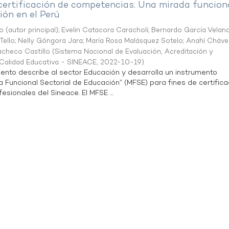
 certificación de competencias: Una mirada funcion
ón en el Perú
o (autor principal)
;
Evelin Catacora Caracholi
;
Bernardo García Velan
Tello
;
Nelly Góngora Jara
;
María Rosa Malásquez Sotelo
;
Anahí Cháve
acheco Castillo
(
Sistema Nacional de Evaluación, Acreditación y
a Calidad Educativa - SINEACE
,
2022-10-19
)
ento describe al sector Educación y desarrolla un instrumento
Funcional Sectorial de Educación” (MFSE) para fines de certifica
sionales del Sineace. El MFSE ...