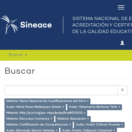
Camb
nave
Buscar
Buscar
Ir
Materia: Marco Nacional de Cualificaciones del Perú ×
Autor: María Rosa Malásquez Sotelo ×
Autor: Stephanie Barboza Tello ×
Materia: http://purl.org/pe-repo/ocde/ford#5.03.01 ×
Materia: Recursos humanos ×
Materia: Educación ×
Materia: Certificación de Competencias ×
Autor: Anahí Chávez Ruesta ×
Autor: Bernardo García Velando ×
Autor: Evelin Catacora Caracholi ×