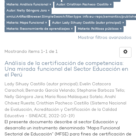
Materia: Análisis funcional ×
Autor: Cristhian Pacheco Castillo ×
Autor: Nelly Góngora Jara ×
xmlui.ArtifactBrowser.SimpleSearch.filter.type: info:eu-repo/semantics/publish
Materia: Mapa funcional ×
Autor: Lady Sihuay Castillo (autor principal) ×
Materia: Reconomiento de aprendizajes ×
Materia: Políticas públicas ×
Mostrar filtros avanzados
Mostrando ítems 1-1 de 1
Análisis de la certificación de competencias:
Una mirada funcional del Sector Educación en
el Perú
Lady Sihuay Castillo (autor principal)
;
Evelin Catacora
Caracholi
;
Bernardo García Velando
;
Stephanie Barboza Tello
;
Nelly Góngora Jara
;
María Rosa Malásquez Sotelo
;
Anahí
Chávez Ruesta
;
Cristhian Pacheco Castillo
(
Sistema Nacional
de Evaluación, Acreditación y Certificación de la Calidad
Educativa - SINEACE
,
2022-10-19
)
El presente documento describe al sector Educación y
desarrolla un instrumento denominado “Mapa Funcional
Sectorial de Educación” (MFSE) para fines de certificación de