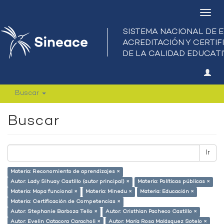
Camb
nave
Buscar
Buscar
Ir
Materia: Reconomiento de aprendizajes ×
Autor: Lady Sihuay Castillo (autor principal) ×
Materia: Políticas públicas ×
Materia: Mapa funcional ×
Materia: Minedu ×
Materia: Educación ×
Materia: Certificación de Competencias ×
Autor: Stephanie Barboza Tello ×
Autor: Cristhian Pacheco Castillo ×
Autor: Evelin Catacora Caracholi ×
Autor: María Rosa Malásquez Sotelo ×