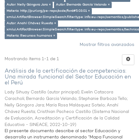
Autor: Nelly Góngora Jara ×
Autor: Bernardo García Velando ×
Materia: http://purl.org/pe-repo/ocde/ford#5.03.01 ×
xmlui.ArtifactBrowser.SimpleSearch.filter.type: info:eu-repo/semantics/publish
Autor: Anahí Chávez Ruesta ×
xmlui.ArtifactBrowser.SimpleSearch.filter.type: info:eu-repo/semantics/techni
Materia: Recursos humanos ×
Mostrar filtros avanzados
Mostrando ítems 1-1 de 1
Análisis de la certificación de competencias:
Una mirada funcional del Sector Educación en
el Perú
Lady Sihuay Castillo (autor principal)
;
Evelin Catacora
Caracholi
;
Bernardo García Velando
;
Stephanie Barboza Tello
;
Nelly Góngora Jara
;
María Rosa Malásquez Sotelo
;
Anahí
Chávez Ruesta
;
Cristhian Pacheco Castillo
(
Sistema Nacional
de Evaluación, Acreditación y Certificación de la Calidad
Educativa - SINEACE
,
2022-10-19
)
El presente documento describe al sector Educación y
desarrolla un instrumento denominado “Mapa Funcional