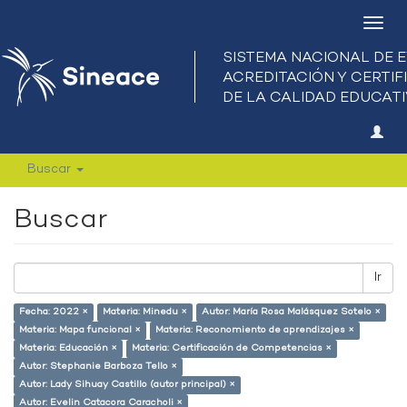
Camb
nave
Buscar
Buscar
Ir
Fecha: 2022 ×
Materia: Minedu ×
Autor: María Rosa Malásquez Sotelo ×
Materia: Mapa funcional ×
Materia: Reconomiento de aprendizajes ×
Materia: Educación ×
Materia: Certificación de Competencias ×
Autor: Stephanie Barboza Tello ×
Autor: Lady Sihuay Castillo (autor principal) ×
Autor: Evelin Catacora Caracholi ×