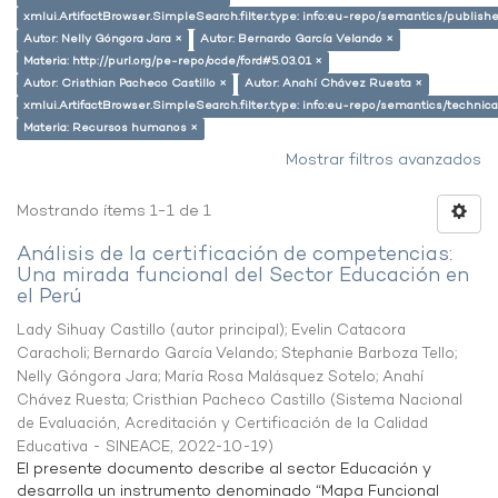
xmlui.ArtifactBrowser.SimpleSearch.filter.type: info:eu-repo/semantics/publish
Autor: Nelly Góngora Jara ×
Autor: Bernardo García Velando ×
Materia: http://purl.org/pe-repo/ocde/ford#5.03.01 ×
Autor: Cristhian Pacheco Castillo ×
Autor: Anahí Chávez Ruesta ×
xmlui.ArtifactBrowser.SimpleSearch.filter.type: info:eu-repo/semantics/techni
Materia: Recursos humanos ×
Mostrar filtros avanzados
Mostrando ítems 1-1 de 1
Análisis de la certificación de competencias:
Una mirada funcional del Sector Educación en
el Perú
Lady Sihuay Castillo (autor principal)
;
Evelin Catacora
Caracholi
;
Bernardo García Velando
;
Stephanie Barboza Tello
;
Nelly Góngora Jara
;
María Rosa Malásquez Sotelo
;
Anahí
Chávez Ruesta
;
Cristhian Pacheco Castillo
(
Sistema Nacional
de Evaluación, Acreditación y Certificación de la Calidad
Educativa - SINEACE
,
2022-10-19
)
El presente documento describe al sector Educación y
desarrolla un instrumento denominado “Mapa Funcional