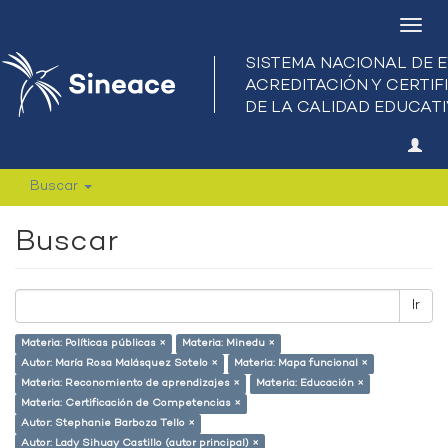
Camb
nave
Buscar
Buscar
Ir
Materia: Políticas públicas ×
Materia: Minedu ×
Autor: María Rosa Malásquez Sotelo ×
Materia: Mapa funcional ×
Materia: Reconomiento de aprendizajes ×
Materia: Educación ×
Materia: Certificación de Competencias ×
Autor: Stephanie Barboza Tello ×
Autor: Lady Sihuay Castillo (autor principal) ×