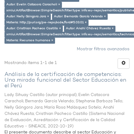
Autor: Evelin Catacora Caracholi ×
xmlui.ArtifactBrowser.SimpleSearch.filter.type: info:eu-repo/semantics/publish
Autor: Nelly Góngora Jara ×
Autor: Bernardo García Velando ×
Materia: http://purl.org/pe-repo/ocde/ford#5.03.01 ×
Autor: Cristhian Pacheco Castillo ×
Autor: Anahí Chávez Ruesta ×
xmlui.ArtifactBrowser.SimpleSearch.filter.type: info:eu-repo/semantics/techni
Materia: Recursos humanos ×
Mostrar filtros avanzados
Mostrando ítems 1-1 de 1
Análisis de la certificación de competencias:
Una mirada funcional del Sector Educación en
el Perú
Lady Sihuay Castillo (autor principal)
;
Evelin Catacora
Caracholi
;
Bernardo García Velando
;
Stephanie Barboza Tello
;
Nelly Góngora Jara
;
María Rosa Malásquez Sotelo
;
Anahí
Chávez Ruesta
;
Cristhian Pacheco Castillo
(
Sistema Nacional
de Evaluación, Acreditación y Certificación de la Calidad
Educativa - SINEACE
,
2022-10-19
)
El presente documento describe al sector Educación y