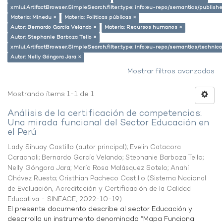
xmlui.ArtifactBrowser.SimpleSearch.filter.type: info:eu-repo/semantics/publish
Materia: Minedu ×
Materia: Políticas públicas ×
Autor: Bernardo García Velando ×
Materia: Recursos humanos ×
Autor: Stephanie Barboza Tello ×
xmlui.ArtifactBrowser.SimpleSearch.filter.type: info:eu-repo/semantics/techni
Autor: Nelly Góngora Jara ×
Mostrar filtros avanzados
Mostrando ítems 1-1 de 1
Análisis de la certificación de competencias:
Una mirada funcional del Sector Educación en
el Perú
Lady Sihuay Castillo (autor principal)
;
Evelin Catacora
Caracholi
;
Bernardo García Velando
;
Stephanie Barboza Tello
;
Nelly Góngora Jara
;
María Rosa Malásquez Sotelo
;
Anahí
Chávez Ruesta
;
Cristhian Pacheco Castillo
(
Sistema Nacional
de Evaluación, Acreditación y Certificación de la Calidad
Educativa - SINEACE
,
2022-10-19
)
El presente documento describe al sector Educación y
desarrolla un instrumento denominado “Mapa Funcional