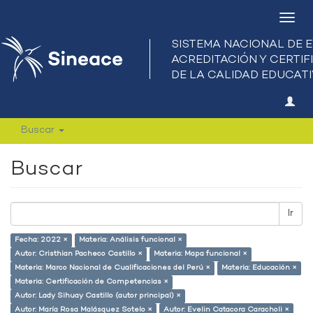
Camb
nave
Buscar
Buscar
Ir
Fecha: 2022 ×
Materia: Análisis funcional ×
Autor: Cristhian Pacheco Castillo ×
Materia: Mapa funcional ×
Materia: Marco Nacional de Cualificaciones del Perú ×
Materia: Educación ×
Materia: Certificación de Competencias ×
Autor: Lady Sihuay Castillo (autor principal) ×
Autor: María Rosa Malásquez Sotelo ×
Autor: Evelin Catacora Caracholi ×